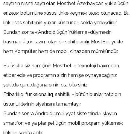
saytının rəsmi saytı olan Mostbet Azerbaycan yukle üçün
ərizələr bölümünə xüsusi linkə keçmək tələb olunacaq. Bu
link əsas səhifənin yuxarı küncündə solda yerləşdirilir.
Bundan sonra «Android üçün Yükləmə»düyməsini
basmaq üçün lazım olan bir səhifə açılır. MostBet yukle
həm Kompüter, həm də mobil cihazdan mümkündür.
Bu üsulla siz həmçinin Mostbet-ə texnoloji baxımdan
etibar edə və proqramın sizin həmişə oynayacağınız
şəkildə qurulduğuna əmin ola bilərsiniz.
Etibarlılıq, funksionallıq, sabitlik – bütün bunlar tətbiqin
üstünlüklərinin siyahısını tamamlayır.
Bundan sonra Android əməliyyat sistemində işləyən
smartfon və ya planşet üçün mobil proqram yükləmək
linki ilə səhifə açılır.