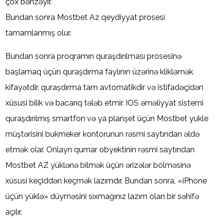
çox bənzəyir.
Bundan sonra Mostbet Az qeydiyyat prosesi
tamamlanmış olur.
Bundan sonra proqramın quraşdırılması prosesinə
başlamaq üçün quraşdırma faylının üzərinə klikləmək
kifayətdir, quraşdırma tam avtomatikdir və istifadəçidən
xüsusi bilik və bacarıq tələb etmir. IOS əməliyyat sistemi
quraşdırılmış smartfon və ya planşet üçün Mostbet yukle
müştərisini bukmeker kontorunun rəsmi saytından əldə
etmək olar. Onlayn qumar obyektinin rəsmi saytından
Mostbet AZ yüklənə bilmək üçün ərizələr bölməsinə
xüsusi keçiddən keçmək lazımdır. Bundan sonra, «iPhone
üçün yüklə» düyməsini sıxmağınız lazım olan bir səhifə
açılır.