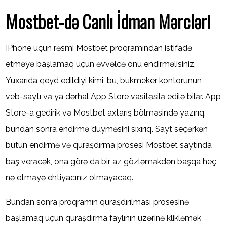
Mostbet-də Canlı İdman Mərcləri
IPhone üçün rəsmi Mostbet proqramından istifadə
etməyə başlamaq üçün əvvəlcə onu endirməlisiniz.
Yuxarıda qeyd edildiyi kimi, bu, bukmeker kontorunun
veb-saytı və ya dərhal App Store vasitəsilə edilə bilər. App
Store-a gedirik və Mostbet axtarış bölməsində yazırıq,
bundan sonra endirmə düyməsini sıxırıq. Sayt seçərkən
bütün endirmə və quraşdırma prosesi Mostbet saytında
baş verəcək, ona görə də bir az gözləməkdən başqa heç
nə etməyə ehtiyacınız olmayacaq.
Bundan sonra proqramın quraşdırılması prosesinə
başlamaq üçün quraşdırma faylının üzərinə klikləmək