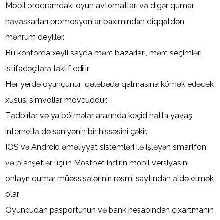
Mobil proqramdakı oyun avtomatları və digər qumar
həvəskarları promosyonlar baxımından diqqətdən
məhrum deyillər.
Bu kontorda xeyli sayda mərc bazarları, mərc seçimləri
istifadəçilərə təklif edilir.
Hər yerdə oyunçunun qələbədə qalmasına kömək edəcək
xüsusi simvollar mövcuddur.
Tədbirlər və ya bölmələr arasında keçid hətta yavaş
internetlə də saniyənin bir hissəsini çəkir.
IOS və Android əməliyyat sistemləri ilə işləyən smartfon
və planşetlər üçün Mostbet indirin mobil versiyasını
onlayn qumar müəssisələrinin rəsmi saytından əldə etmək
olar.
Oyuncudan pasportunun və bank hesabından çıxartmanın