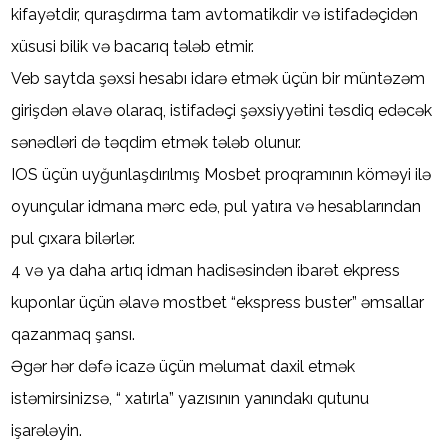
kifayətdir, quraşdırma tam avtomatikdir və istifadəçidən
xüsusi bilik və bacarıq tələb etmir.
Veb saytda şəxsi hesabı idarə etmək üçün bir müntəzəm
girişdən əlavə olaraq, istifadəçi şəxsiyyətini təsdiq edəcək
sənədləri də təqdim etmək tələb olunur.
IOS üçün uyğunlaşdırılmış Mosbet proqramının köməyi ilə
oyunçular idmana mərc edə, pul yatıra və hesablarından
pul çıxara bilərlər.
4 və ya daha artıq idman hadisəsindən ibarət ekpress
kuponlar üçün əlavə mostbet “ekspress buster” əmsallar
qazanmaq şansı.
Əgər hər dəfə icazə üçün məlumat daxil etmək
istəmirsinizsə, “ xatırla” yazısının yanındakı qutunu
işarələyin.