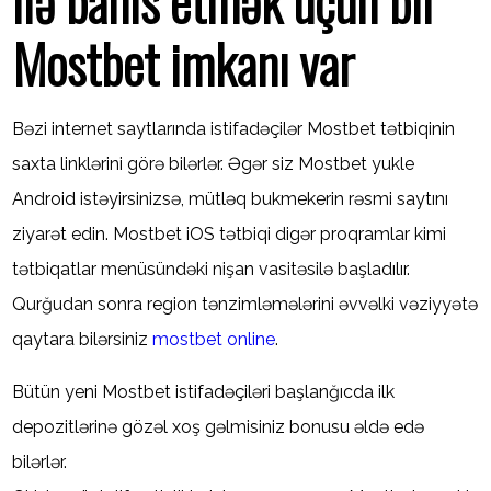
ilə bahis etmək üçün bir
Mostbet imkanı var
Bəzi internet saytlarında istifadəçilər Mostbet tətbiqinin
saxta linklərini görə bilərlər. Əgər siz Mostbet yukle
Android istəyirsinizsə, mütləq bukmekerin rəsmi saytını
ziyarət edin. Mostbet iOS tətbiqi digər proqramlar kimi
tətbiqatlar menüsündəki nişan vasitəsilə başladılır.
Qurğudan sonra region tənzimləmələrini əvvəlki vəziyyətə
qaytara bilərsiniz
mostbet online
.
Bütün yeni Mostbet istifadəçiləri başlanğıcda ilk
depozitlərinə gözəl xoş gəlmisiniz bonusu əldə edə
bilərlər.