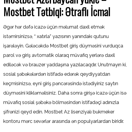
Mostbet Tətbiqi: Ətraflı İcmal
Əgər hər dəfə icazə üçün məlumat daxil etmək
istəmirsinizsə, “ xatırla” yazısının yanındakı qutunu
işarələyin. Gələcəkdə Mostbet giriş düyməsini vurduqca
parol və giriş avtomatik olaraq müvafiq yerlərə daxil
ediləcək və brauzer yaddaşına yazılacaqdır. Unutmayın ki,
sosial şəbəkələrdən istifadə edərək qeydiyyatdan
keçmisinizsə, eyni giriş pəncərəsində istədiyiniz saytın
düyməsini klikləməlisiniz. Daha sonra girişə icazə üçün isə
müvafiq sosial şəbəkə bölməsindən istifadəçi adınızla
şifrənizi qeyd edin. Mostbet Az lisenziyalı bukmeker
kontoru mərc sevərlər arasında ən populyarlardan biridir.