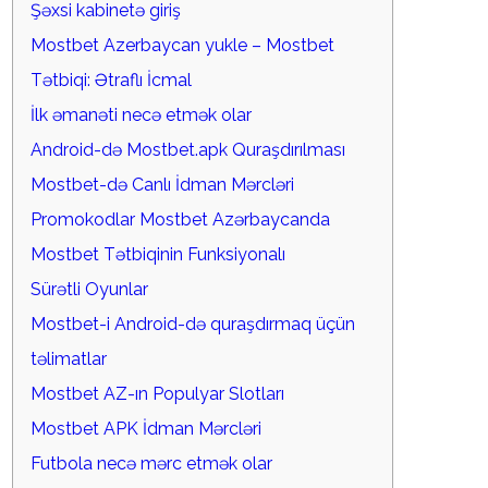
Şəxsi kabinetə giriş
Mostbet Azerbaycan yukle – Mostbet
Tətbiqi: Ətraflı İcmal
İlk əmanəti necə etmək olar
Android-də Mostbet.apk Quraşdırılması
Mostbet-də Canlı İdman Mərcləri
Promokodlar Mostbet Azərbaycanda
Mostbet Tətbiqinin Funksiyonalı
Sürətli Oyunlar
Mostbet-i Android-də quraşdırmaq üçün
təlimatlar
Mostbet AZ-ın Populyar Slotları
Mostbet APK İdman Mərcləri
Futbola necə mərc etmək olar