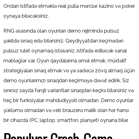
Ondan istifadə etməklə real pulla mərclər, kazino və poker
oynaya biləcəksiniz.
RNG əsasında olan oyunları demo rejimində pulsuz
şəkildə sınaq edə bilərsiniz. Qeydiyyatdan keçmədən
pulsuz rulet oynamaq istəsəniz, istifadə ediləcək sanal
məbləğlər var. Oyun qaydalarına əməl etmək, müxtəlif
strategiyaları sınaq etmək və ya sadəcə zövq almaq üçün
demo oyunlarımızı sınaqdan keçirməyə dəvət edirik. Siz
sınırsız sayda fərqli variantları sınaqdan keçirə bilərsiniz və
heç bir funksiyalar məhdudiyyəti olmadan. Demo oyunlar
yükləmə olmadan və veb brauzerə malik olan hər hansı
bir cihazda (PC, laptop, smartfon, planşet) oynana bilər.