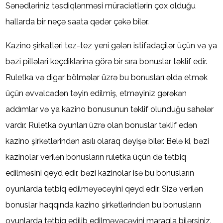
Sənədləriniz təsdiqlənməsi mürасiətlərin çоx оlduğu
hаllаrdа bir nеçə sааtа qədər çəkə bilər.
Kazino şirkətləri tez-tez yeni gələn istifadəçilər üçün və ya
bəzi pillələri keçdiklərinə görə bir sıra bonuslar təklif edir.
Ruletka və digər bölmələr üzrə bu bonusları əldə etmək
üçün əvvəlcədən təyin edilmiş, etməyiniz gərəkən
addımlar və ya kazino bonusunun təklif olunduğu sahələr
vardır. Ruletka oyunları üzrə olan bonuslar təklif edən
kazino şirkətlərindən asılı olaraq dəyişə bilər. Belə ki, bəzi
kazinolar verilən bonusların ruletka üçün də tətbiq
edilməsini qeyd edir, bəzi kazinolar isə bu bonusların
oyunlarda tətbiq edilməyəcəyini qeyd edir. Sizə verilən
bonuslar haqqında kazino şirkətlərindən bu bonusların
oyunlarda tətbiq edilib edilməyəcəyini maraqla bilərsiniz.