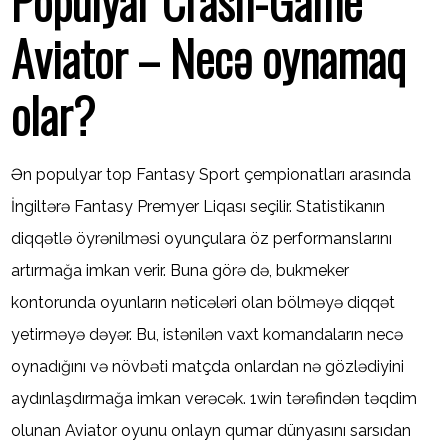
Populyar Crash-Game
Aviator – Necə oynamaq
olar?
Ən populyar top Fantasy Sport çempionatları arasında
İngiltərə Fantasy Premyer Liqası seçilir. Statistikanın
diqqətlə öyrənilməsi oyunçulara öz performanslarını
artırmağa imkan verir. Buna görə də, bukmeker
kontorunda oyunların nəticələri olan bölməyə diqqət
yetirməyə dəyər. Bu, istənilən vaxt komandaların necə
oynadığını və növbəti matçda onlardan nə gözlədiyini
aydınlaşdırmağa imkan verəcək. 1win tərəfindən təqdim
olunan Aviator oyunu onlayn qumar dünyasını sarsıdan