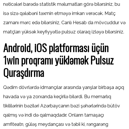
nəticələri barədə statistik məlumatları görə bilərsiniz, bu
isə sizə qələbəni təxmin etməyə imkan verəcək. Matç
zamanı mərc edə bilərsiniz, Canlı Hesab da mövcuddur və
matçları yüksək keyfiyyətlə pulsuz olaraq izləyə bilərsiniz.
Android, iOS platforması üçün
1win proqramı yükləmək Pulsuz
Quraşdırma
Qədim dövrlərdə idmançılar arasında yarışlar birbaşa açıq
havada və ya zorxanda keçirilə bilərdi. Bu memarlıq
tikililərinin bəziləri Azərbaycanın bəzi şəhərlərində bütöv
qalmış və indi də qalmaqdadır. Onların tamaşaçı
amfiteatrı, güləş meydançası və təbii ki, rəngarəng