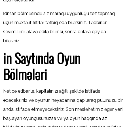
İdman bölməsində siz maraqlı uyğunluğu tez tapmaq
üçün müxtəlif filtrlər tətbiq edə bilərsiniz. Tədbirlər
sevimlilərə əlavə edilə bilər ki, sonra onlara qayıda
biləsiniz.
in Saytında Oyun
Bölmələri
Nəticə etibarilə, kapitalınızı ağıllı şəkildə istifadə
edəcəksiniz və oyunun həyacanına qapılaraq pulunuzu bir
anda istifadə etməyəcəksiniz. Son məsləhətimiz əgər yeni
başlayan oyunçusunuzsa və ya oyun haqqında az