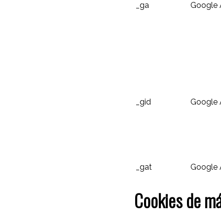
_ga
Google 
_gid
Google 
_gat
Google 
Cookies de má