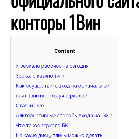
конторы 1Вин
Content
in зеркало рабочее на сегодня
Зеркало казино 1win
Как осуществить вход на официальный
сайт 1вин используя зеркало?
Ставки Live
Альтернативные способы входа на 1Win
Что такое зеркало БК
На какие дисциплины можно делать