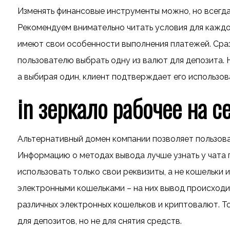
Изменять финансовые инструменты можно, но всегда
Рекомендуем внимательно читать условия для каждо
имеют свои особенности выполнения платежей. Сраз
пользователю выбрать одну из валют для депозита.
а выбирая один, клиент подтверждает его использов
in зеркало рабочее на с
Альтернативный домен компании позволяет пользова
Информацию о методах вывода лучше узнать у чата 
использовать только свои реквизиты, а не кошельки
электронными кошельками – на них вывод происходи
различных электронных кошельков и криптовалют. Тол
для депозитов, но не для снятия средств.