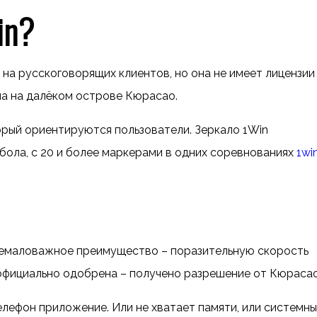
in?
на русскоговорящих клиентов, но она не имеет лицензии
на на далёком острове Кюрасао.
торый ориентируются пользователи. Зеркало 1Win
бола, с 20 и более маркерами в одних соревнованиях
1wi
 немаловажное преимущество – поразительную скорость
 официально одобрена – получено разрешение от Кюрасао
елефон приложение. Или не хватает памяти, или системн