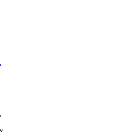
n
.
ые