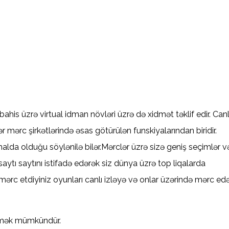
his üzrə virtual idman növləri üzrə də xidmət təklif edir. Canl
mərc şirkətlərində əsas götürülən funskiyalarından biridir.
halda olduğu söylənilə bilər.Mərclər üzrə sizə geniş seçimlər v
aytı saytını istifadə edərək siz dünya üzrə top liqalarda
 mərc etdiyiniz oyunları canlı izləyə və onlar üzərində mərc ed
etmək mümkündür.