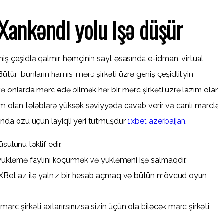
Xankəndi yolu işə düşür
iş çeşidlə qalmır, həmçinin sayt əsasında e-idman, virtual
ütün bunların hamısı mərc şirkəti üzrə geniş çeşidliliyin
ə onlarda mərc edə bilmək hər bir mərc şirkəti üzrə lazım ola
ım olan tələblərə yüksək səviyyədə cavab verir və canlı mərcl
ında özü üçün layiqli yeri tutmuşdur
1xbet azerbaijan
.
sulunu təklif edir.
yükləmə faylını köçürmək və yükləməni işə salmaqdır.
, 1XBet az ilə yalnız bir hesab açmaq və bütün mövcud oyun
rc şirkəti axtarırsınızsa sizin üçün ola biləcək mərc şirkəti