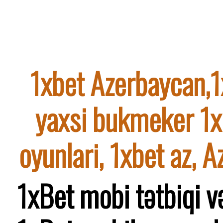
1xbet Azerbaycan,1
yaxsi bukmeker 1
oyunlari, 1xbet az, 
1xBet mobi tətbiqi v