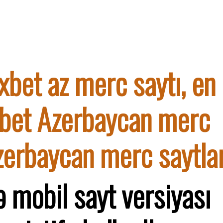
xbet az merc saytı, en
xbet Azerbaycan merc
Azerbaycan merc saytla
ə mobil sayt versiyası