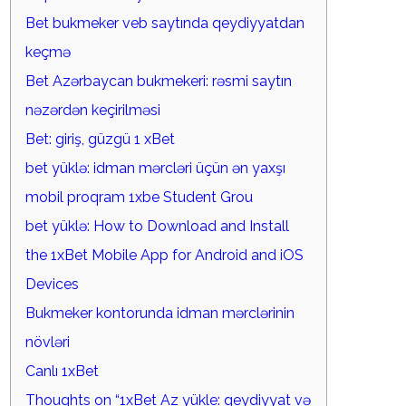
Bet bukmeker veb saytında qeydiyyatdan
keçmə
Bet Azərbaycan bukmekeri: rəsmi saytın
nəzərdən keçirilməsi
Bet: giriş, güzgü 1 xBet
bet yüklə: idman mərcləri üçün ən yaxşı
mobil proqram 1xbe Student Grou
bet yüklə: How to Download and Install
the 1xBet Mobile App for Android and iOS
Devices
Bukmeker kontorunda idman mərclərinin
növləri
Canlı 1xBet
Thoughts on “1xBet Az yükle: qeydiyyat və