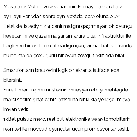
Məsələn,» Multi Live » variantının köməyi ilə mərclər 4
ayrı-ayrı yarışdan sonra eyni vaxtda idarə oluna bilər.
Beləliklə, istədiyiniz 4 canlı matçını qaçırmayan bir oyunçu,
həyəcanını və qazanma şansını artıra bilər. İnfrastruktur ilə
bağlı heç bir problem olmadığı üçün, virtual bahis ofisində
bu bölmə də çox uğurlu bir oyun zövqü təklif edə bilər.
Smartfonların brauzerini kiçik bir ekranla istifadə edə
bilərsiniz.
Sürətli mərc rejimi müştərinin müəyyən etdiyi məbləğdə
mərci seçilmiş nəticənin əmsalına bir kliklə yerləşdirməyə
imkan verir.
1xBet pulsuz mərc, real pul, elektronika və avtomobillərin
rəsmləri ilə mövcud oyunçular üçün promosyonlar təşkil