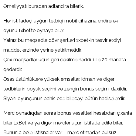
Əməliyyatı buradan adlandıra bilərik.
Hər istifadəçi uyğun tətbiqi mobil cihazına endirərək
oyunu 1xbet’te oynaya bilər.
Yalnız bu məqsədlə dövr şərtləri 1xbet-in təsvir etdiyi
müddət ərzində yerinə yetirilməlidir.
Çox məqsədlər üçün geri çəkilmə həddi 1 ilə 20 manata
qədərdir.
Əsas üstünlüklərə yüksək əmsallar, idman və digər
tədbirlərin böyük seçimi və zəngin bonus seçimi daxildir.
Siyahı oyunçunun bahis edə biləcəyi bütün hadisələrdir.
Mərc oynadıqdan sonra bonus vəsaitləri hesabdan çıxarıla
bilər 1xBet və ya digər mərclər üçün istifadə edilə bilər.
Bununla belə, istisnalar var – mərc etmədən pulsuz