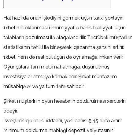
Hal hazırda onun işlədiyini görmək üçün tarixi yoxlayın.
1xbetin bloklanması ümumiyyətlə bahis fəaliyyəti üçün
tələblərin pozulması ilə əlaqələndirilir. Təcrübəli müştərilər
statistikanın təhlili ilə birləşərək, qazanma şansını artırır.
1xbet, həm də real pul üçün də oynamağa imkan verir.
Oyunçulara tam məlumat almağa, düşünülmüş
investisiyalar etməyə kömək edir. Şirkət müntəzəm
müsabiqələr və ya turnirlərə sahibdir.
Şirkət müştərinin oyun hesabının doldurulması xərclərini
ödəyir.
İsveçlərin qələbəsi iddaanı, yəni bahisi 5.45 dəfə artırır.
Minimum doldurma məbləği depozit valyutasının