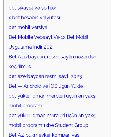
bet şikayət və şərhlər
x bet hesabın valyutası
bet mobil versiya
Bet Mobile Vebsayt Və 1x Bet Mobil
Uygulama Indir 202
Bet Azərbaycan: rəsmi saytın nəzərdən
keçirilməs
bet azerbaycan rəsmi saytı 2023
Bet — Android və İOS üçün Yüklə
bet yüklə: idman mərcləri üçün ən yaxşı
mobil proqram
bet yüklə: idman mərcləri üçün ən yaxşı
mobil proqram 1xbe Student Group
Bet AZ bukmеykеr kompaniyası