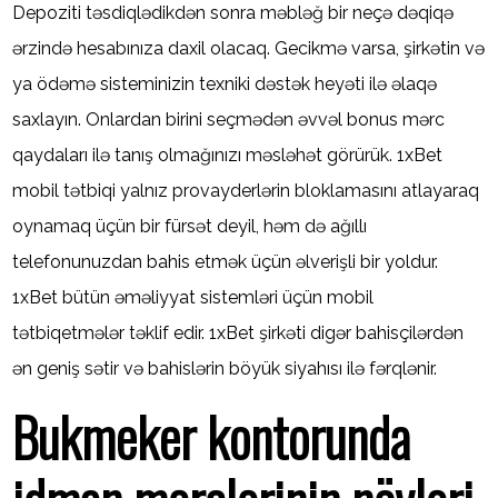
Depoziti təsdiqlədikdən sonra məbləğ bir neçə dəqiqə
ərzində hesabınıza daxil olacaq. Gecikmə varsa, şirkətin və
ya ödəmə sisteminizin texniki dəstək heyəti ilə əlaqə
saxlayın. Onlardan birini seçmədən əvvəl bonus mərc
qaydaları ilə tanış olmağınızı məsləhət görürük. 1xBet
mobil tətbiqi yalnız provayderlərin bloklamasını atlayaraq
oynamaq üçün bir fürsət deyil, həm də ağıllı
telefonunuzdan bahis etmək üçün əlverişli bir yoldur.
1xBet bütün əməliyyat sistemləri üçün mobil
tətbiqetmələr təklif edir. 1xBet şirkəti digər bahisçilərdən
ən geniş sətir və bahislərin böyük siyahısı ilə fərqlənir.
Bukmeker kontorunda