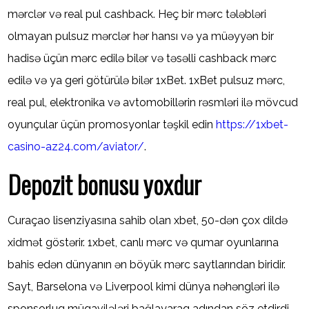
mərclər və real pul cashback. Heç bir mərc tələbləri
olmayan pulsuz mərclər hər hansı və ya müəyyən bir
hadisə üçün mərc edilə bilər və təsəlli cashback mərc
edilə və ya geri götürülə bilər 1xBet. 1xBet pulsuz mərc,
real pul, elektronika və avtomobillərin rəsmləri ilə mövcud
oyunçular üçün promosyonlar təşkil edin
https://1xbet-
casino-az24.com/aviator/
.
Depozit bonusu yoxdur
Curaçao lisenziyasına sahib olan xbet, 50-dən çox dildə
xidmət göstərir. 1xbet, canlı mərc və qumar oyunlarına
bahis edən dünyanın ən böyük mərc saytlarından biridir.
Sayt, Barselona və Liverpool kimi dünya nəhəngləri ilə
sponsorluq müqavilələri bağlayaraq adından söz etdirdi.