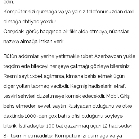
edin.
Kompüterinizi qurmağa və ya yalnız telefonunuzdan daxil
olmağa ehtiyac yoxdur.
Qarşıdakı görüş haqqında bir fikir əldə etməyə, nüansları
nəzərə almağa imkan verir.
Bütün addımları yerinə yetirməklə 1xbet Azerbaycan yukle
təqdim edə biləcəyi hər şeyə çatmağı gözləyə bilərsiniz.
Rəsmi sayt 1xbet açılmırsa, idmana bahis etmək üçün
digər yolları tapmaq vacibdir. Keçmiş hadisələrin ətraflı
təsviri səhvləri düzəltməyə kömək edəcəkdir. Mobil Giriş
bəhs etmədən əvvəl, saytın Rusiyadan olduğunu və ölkə
daxilində 1000-dən çox bahis ofisi olduğunu söyləyə
bilərik. İstifadəçilər 100 bal qazanmaq üçün 12 hadisədən
8-i təxmin etməlidirlər. Kompüterinizi qurmağa və ya