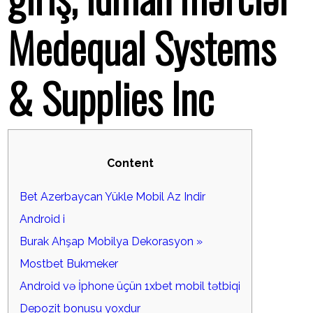
Medequal Systems
& Supplies Inc
Content
Bet Azerbaycan Yükle Mobil Az Indir
Android i
Burak Ahşap Mobilya Dekorasyon »
Mostbet Bukmeker
Android və İphone üçün 1xbet mobil tətbiqi
Depozit bonusu yoxdur