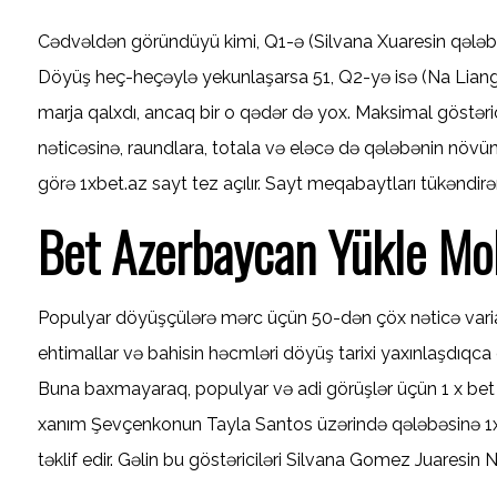
Cədvəldən göründüyü kimi, Q1-ə (Silvana Xuaresin qələbəsi
Döyüş heç-heçəylə yekunlaşarsa 51, Q2-yə isə (Na Liang 
marja qalxdı, ancaq bir o qədər də yox. Maksimal göstəri
nəticəsinə, raundlara, totala və eləcə də qələbənin növü
görə 1xbet.az sayt tez açılır. Sayt meqabaytları tükəndir
Bet Azerbaycan Yükle Mobi
Populyar döyüşçülərə mərc üçün 50-dən çöx nəticə varian
ehtimallar və bahisin həcmləri döyüş tarixi yaxınlaşdıqca d
Buna baxmayaraq, populyar və adi görüşlər üçün 1 x bet 
xanım Şevçenkonun Tayla Santos üzərində qələbəsinə 1xB
təklif edir. Gəlin bu göstəriciləri Silvana Gomez Juaresi