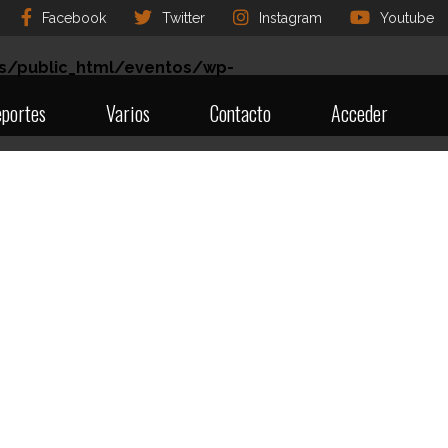
Facebook
Twitter
Instagram
Youtube
s/public_html/eventos/wp-
portes
Varios
Contacto
Acceder