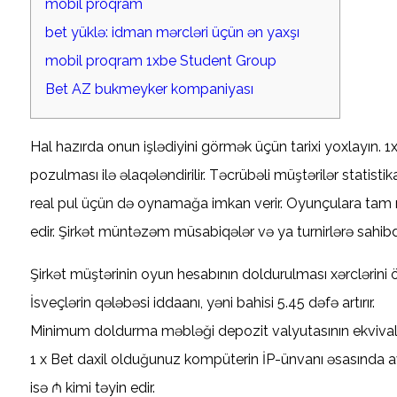
mobil proqram
bet yüklə: idman mərcləri üçün ən yaxşı
mobil proqram 1xbe Student Group
Bet AZ bukmеykеr kompaniyası
Hal hazırda onun işlədiyini görmək üçün tarixi yoxlayın. 
pozulması ilə əlaqələndirilir. Təcrübəli müştərilər statistika
real pul üçün də oynamağa imkan verir. Oyunçulara ta
edir. Şirkət müntəzəm müsabiqələr və ya turnirlərə sahibdi
Şirkət müştərinin oyun hesabının doldurulması xərclərini ö
İsveçlərin qələbəsi iddaanı, yəni bahisi 5.45 dəfə artırır.
Minimum doldurma məbləği depozit valyutasının ekvivale
1 x Bet daxil olduğunuz kompüterin İP-ünvanı əsasında av
isə ₼ kimi təyin edir.