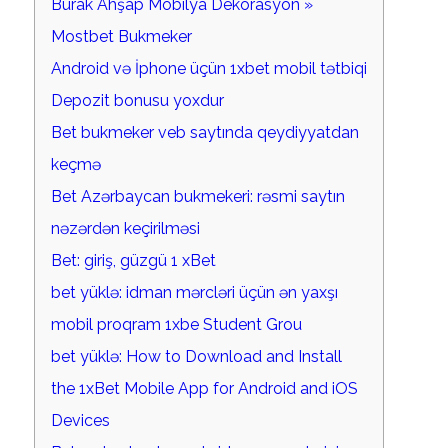
Burak Ahşap Mobilya Dekorasyon »
Mostbet Bukmeker
Android və İphone üçün 1xbet mobil tətbiqi
Depozit bonusu yoxdur
Bet bukmeker veb saytında qeydiyyatdan
keçmə
Bet Azərbaycan bukmekeri: rəsmi saytın
nəzərdən keçirilməsi
Bet: giriş, güzgü 1 xBet
bet yüklə: idman mərcləri üçün ən yaxşı
mobil proqram 1xbe Student Grou
bet yüklə: How to Download and Install
the 1xBet Mobile App for Android and iOS
Devices