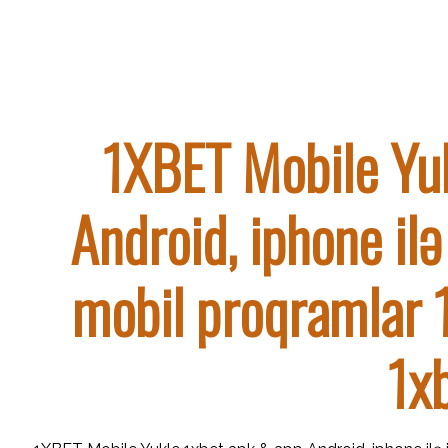
1XBET Mobile Yu
Android, iphone il
mobil proqramlar 
1x