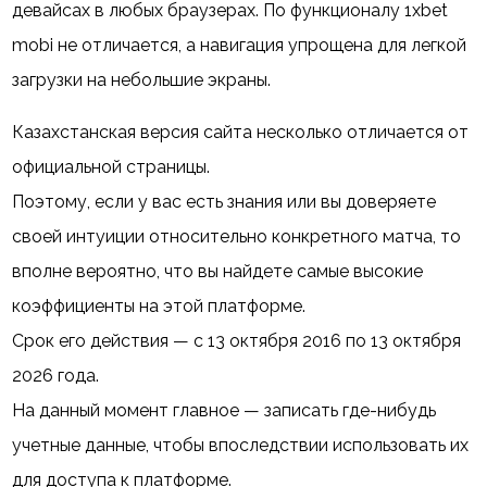
девайсах в любых браузерах. По функционалу 1xbet
mobi не отличается, а навигация упрощена для легкой
загрузки на небольшие экраны.
Казахстанская версия сайта несколько отличается от
официальной страницы.
Поэтому, если у вас есть знания или вы доверяете
своей интуиции относительно конкретного матча, то
вполне вероятно, что вы найдете самые высокие
коэффициенты на этой платформе.
Срок его действия — с 13 октября 2016 по 13 октября
2026 года.
На данный момент главное — записать где-нибудь
учетные данные, чтобы впоследствии использовать их
для доступа к платформе.