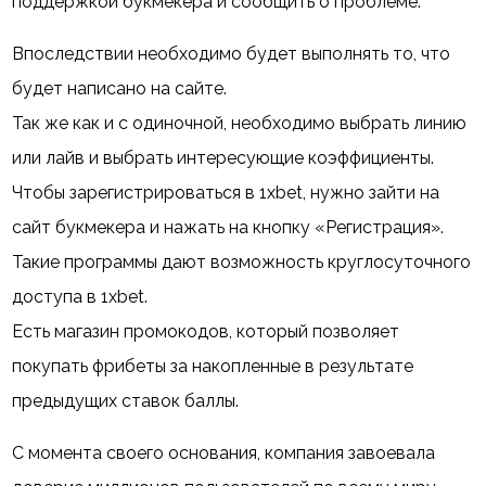
поддержкой букмекера и сообщить о проблеме.
Впоследствии необходимо будет выполнять то, что
будет написано на сайте.
Так же как и с одиночной, необходимо выбрать линию
или лайв и выбрать интересующие коэффициенты.
Чтобы зарегистрироваться в 1xbet, нужно зайти на
сайт букмекера и нажать на кнопку «Регистрация».
Такие программы дают возможность круглосуточного
доступа в 1xbet.
Есть магазин промокодов, который позволяет
покупать фрибеты за накопленные в результате
предыдущих ставок баллы.
С момента своего основания, компания завоевала