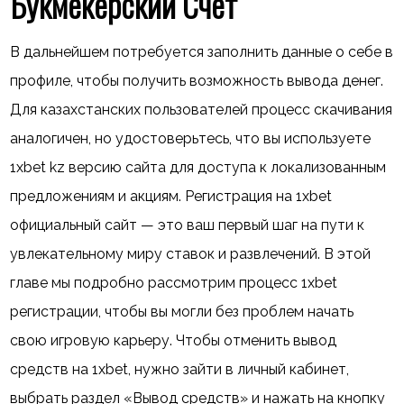
Букмекерский Счет
В дальнейшем потребуется заполнить данные о себе в
профиле, чтобы получить возможность вывода денег.
Для казахстанских пользователей процесс скачивания
аналогичен, но удостоверьтесь, что вы используете
1xbet kz версию сайта для доступа к локализованным
предложениям и акциям. Регистрация на 1xbet
официальный сайт — это ваш первый шаг на пути к
увлекательному миру ставок и развлечений. В этой
главе мы подробно рассмотрим процесс 1xbet
регистрации, чтобы вы могли без проблем начать
свою игровую карьеру. Чтобы отменить вывод
средств на 1xbet, нужно зайти в личный кабинет,
выбрать раздел «Вывод средств» и нажать на кнопку