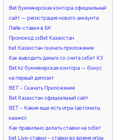
Bet букмекерская контора официальный
сайт — регистрация нового аккаунта
Лайв-ставки в БК
Промокод 1xBet Казахстан
bet Казахстан скачать приложение
Как выводить деньги со счета 1хбет КЗ
Bet kz букмекерская контора — бонус
на первый депозит
BET – Скачать Приложение
Bet Казахстан официальный сайт
BET – Какие еще есть игры (автоматы,
казино)
Как правильно делать ставки на 1хбет
bet Live-ставки – ставки во время игры