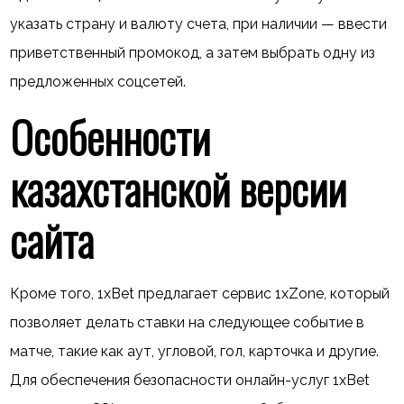
указать страну и валюту счета, при наличии — ввести
приветственный промокод, а затем выбрать одну из
предложенных соцсетей.
Особенности
казахстанской версии
сайта
Кроме того, 1xBet предлагает сервис 1xZone, который
позволяет делать ставки на следующее событие в
матче, такие как аут, угловой, гол, карточка и другие.
Для обеспечения безопасности онлайн-услуг 1xBet