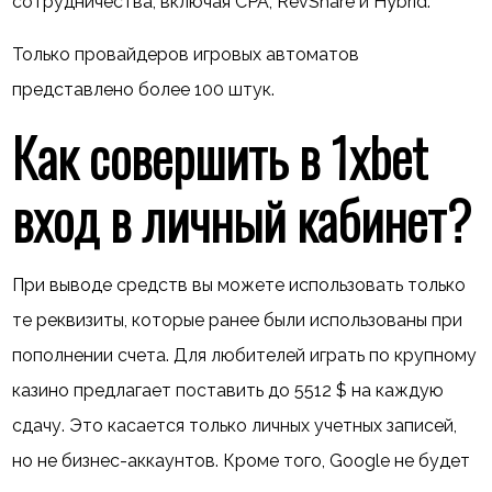
сотрудничества, включая CPA, RevShare и Hybrid.
Только провайдеров игровых автоматов
представлено более 100 штук.
Как совершить в 1xbet
вход в личный кабинет?
При выводе средств вы можете использовать только
те реквизиты, которые ранее были использованы при
пополнении счета. Для любителей играть по крупному
казино предлагает поставить до 5512 $ на каждую
сдачу. Это касается только личных учетных записей,
но не бизнес-аккаунтов. Кроме того, Google не будет