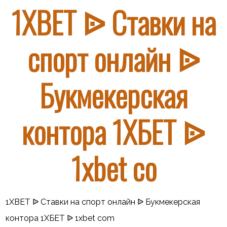
1XBET ᐉ Ставки на
спорт онлайн ᐉ
Букмекерская
контора 1ХБЕТ ᐉ
1xbet co
1XBET ᐉ Ставки на спорт онлайн ᐉ Букмекерская
контора 1ХБЕТ ᐉ 1xbet com