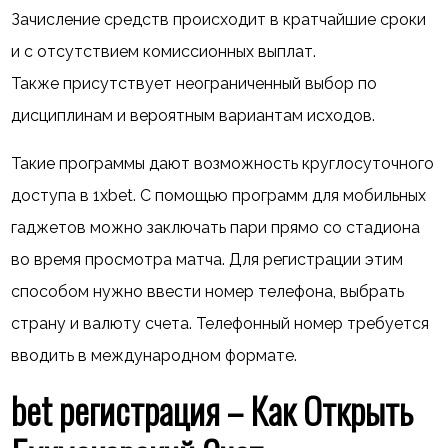
Зачисление средств происходит в кратчайшие сроки
и с отсутствием комиссионных выплат.
Также присутствует неограниченный выбор по
дисциплинам и вероятным вариантам исходов.
Такие программы дают возможность круглосуточного
доступа в 1xbet. С помощью программ для мобильных
гаджетов можно заключать пари прямо со стадиона
во время просмотра матча. Для регистрации этим
способом нужно ввести номер телефона, выбрать
страну и валюту счета. Телефонный номер требуется
вводить в международном формате.
bet регистрация – Как Открыть