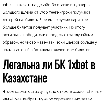
1xbet кз скачать на девайс. За ставки в турнирах
Большого шлема от 1700 тенге игроки получают
лотерейные билеты. Чем выше сумма пари, тем
больше билетов получает участник. По итогу
розыгрыша победители определяются случайным
образом, но чисто математически шансов больше у
пользователей с большим количеством билетов.
Легальна ли БК 1xbet в
Казахстане
Чтобы сделать ставку, нужно открыть раздел «Линия»
или «Live», выбрать нужное соревнование, затем