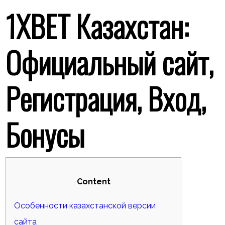
1XBET Казахстан:
Официальный сайт,
Регистрация, Вход,
Бонусы
Content
Особенности казахстанской версии
сайта