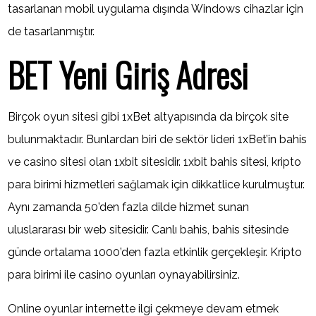
tasarlanan mobil uygulama dışında Windows cihazlar için
de tasarlanmıştır.
BET Yeni Giriş Adresi
Birçok oyun sitesi gibi 1xBet altyapısında da birçok site
bulunmaktadır. Bunlardan biri de sektör lideri 1xBet’in bahis
ve casino sitesi olan 1xbit sitesidir. 1xbit bahis sitesi, kripto
para birimi hizmetleri sağlamak için dikkatlice kurulmuştur.
Aynı zamanda 50’den fazla dilde hizmet sunan
uluslararası bir web sitesidir. Canlı bahis, bahis sitesinde
günde ortalama 1000’den fazla etkinlik gerçekleşir. Kripto
para birimi ile casino oyunları oynayabilirsiniz.
Online oyunlar internette ilgi çekmeye devam etmek