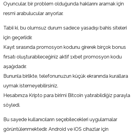
Oyuncular, bir problem olduğunda haklarını aramak için
resmi arabulucular arıyorlar.
Tabii ki, bu olumsuz durum sadece yasadışı bahis siteleri
için geçerlidir.
Kayıt sırasında promosyon kodunu girerek birçok bonus
fırsatı oluşturabileceğiniz aktif 1xbet promosyon kodu
aşağıdadır.
Bununla birlikte, telefonunuzun küçük ekranında kurallara
uymak istemeyebilirsiniz.
Hesabınıza Kripto para birimi Bitcoin yatırabildiğiz parayla
söyledi.
Bu sayede kullanıcıların seçebilecekleri uygulamalar
görüntülenmektedir. Android ve iOS cihazlar için