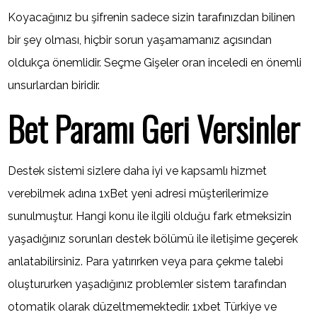
Koyacağınız bu şifrenin sadece sizin tarafınızdan bilinen
bir şey olması, hiçbir sorun yaşamamanız açısından
oldukça önemlidir. Seçme Gişeler oran inceledi en önemli
unsurlardan biridir.
Bet Paramı Geri Versinler
Destek sistemi sizlere daha iyi ve kapsamlı hizmet
verebilmek adına 1xBet yeni adresi müşterilerimize
sunulmuştur. Hangi konu ile ilgili olduğu fark etmeksizin
yaşadığınız sorunları destek bölümü ile iletişime geçerek
anlatabilirsiniz. Para yatırırken veya para çekme talebi
oluştururken yaşadığınız problemler sistem tarafından
otomatik olarak düzeltmemektedir. 1xbet Türkiye ve