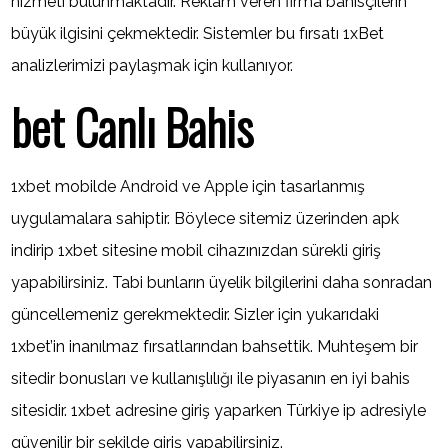
hizmeti bulunmaktadır. Reklam veren firma bahisçilerin
büyük ilgisini çekmektedir. Sistemler bu fırsatı 1xBet
analizlerimizi paylaşmak için kullanıyor.
bet Canlı Bahis
1xbet mobilde Android ve Apple için tasarlanmış
uygulamalara sahiptir. Böylece sitemiz üzerinden apk
indirip 1xbet sitesine mobil cihazınızdan sürekli giriş
yapabilirsiniz. Tabi bunların üyelik bilgilerini daha sonradan
güncellemeniz gerekmektedir. Sizler için yukarıdaki
1xbet’in inanılmaz fırsatlarından bahsettik. Muhteşem bir
sitedir bonusları ve kullanışlılığı ile piyasanın en iyi bahis
sitesidir. 1xbet adresine giriş yaparken Türkiye ip adresiyle
güvenilir bir şekilde giriş yapabilirsiniz.