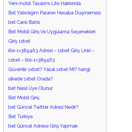
Yeni mobil Tasarımı Lite Hakkında
Bet Yatırdığım Paranın Hesaba Düşmemesi
bet Canlı Bahis
Bet Mobil Giriş Ve Uygulama Seçenekleri
Giriş 1xbet
lite-1×389463 Adresi – 1xbet Giriş Linki –
1xbet – lite-1×389463
Güvenilir 1xbet? Yasal 1xbet MI? hangi
ülkede 1xbet Orada?
bet Nasıl Üye Olunur
Bet Mobil Giriş
bet Güncel Twitter Adresi Nedir?
Bet Türkiye
bet Güncel Adrese Giriş Yapmak