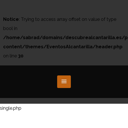
Notice
: Trying to access array offset on value of type
bool in
/home/sabrad/domains/descubrealcantarilla.es/p
content/themes/EventosAlcantarilla/header.php
on line
30
single.php