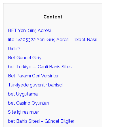
Content
BET Yeni Giriş Adresi
lite-1×205322 Yeni Giriş Adresi – 1xbet Nasıl
Girilir?
Bet Güncel Giriş
bet Türkiye — Canli Bahis Sitesi
Bet Paramı Geri Versinler
Türkiye’de güvenilir bahisçi
bet Uygulama
bet Casino Oyunları
Site içi resimler
bet Bahis Sitesi – Güncel Bilgiler