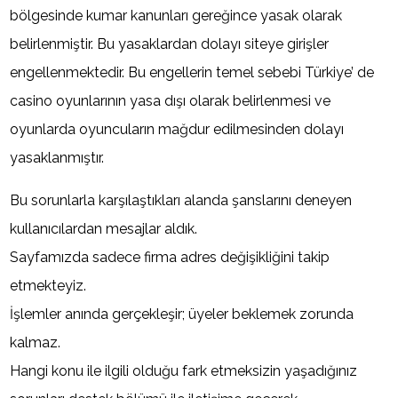
bölgesinde kumar kanunları gereğince yasak olarak
belirlenmiştir. Bu yasaklardan dolayı siteye girişler
engellenmektedir. Bu engellerin temel sebebi Türkiye’ de
casino oyunlarının yasa dışı olarak belirlenmesi ve
oyunlarda oyuncuların mağdur edilmesinden dolayı
yasaklanmıştır.
Bu sorunlarla karşılaştıkları alanda şanslarını deneyen
kullanıcılardan mesajlar aldık.
Sayfamızda sadece firma adres değişikliğini takip
etmekteyiz.
İşlemler anında gerçekleşir; üyeler beklemek zorunda
kalmaz.
Hangi konu ile ilgili olduğu fark etmeksizin yaşadığınız