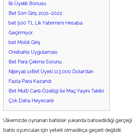
İlk Üyelik Bonusu
Bet Son Giriş 2021-2022
bet 500 TL Lik Yatırımımı Hesaba
Geçirmiyor
bet Mobil Giriş
Onebahis Uygulaması
Bet Para Çekme Sorunu
Nijeryalı 1xBet Üyesi 113,000 Dolar’dan
Fazla Para Kazandı
Bet Multi Canlı Özelliği İle Maç Yayını Takibi
Çok Daha Heyecanlı
Ülkemizde oynanan bahisler yukarıda bahsedildiği gerçeği
bahis oyuncuları için yeterli olmadıkça geçerli değildir.