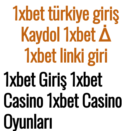
1xbet türkiye giriş
Kaydol 1xbet ᐄ
1xbet linki giri
1xbet Giriş 1xbet
Casino 1xbet Casino
Oyunları