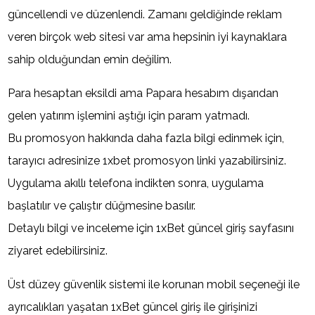
güncellendi ve düzenlendi. Zamanı geldiğinde reklam
veren birçok web sitesi var ama hepsinin iyi kaynaklara
sahip olduğundan emin değilim.
Para hesaptan eksildi ama Papara hesabım dışarıdan
gelen yatırım işlemini aştığı için param yatmadı.
Bu promosyon hakkında daha fazla bilgi edinmek için,
tarayıcı adresinize 1xbet promosyon linki yazabilirsiniz.
Uygulama akıllı telefona indikten sonra, uygulama
başlatılır ve çalıştır düğmesine basılır.
Detaylı bilgi ve inceleme için 1xBet güncel giriş sayfasını
ziyaret edebilirsiniz.
Üst düzey güvenlik sistemi ile korunan mobil seçeneği ile
ayrıcalıkları yaşatan 1xBet güncel giriş ile girişinizi