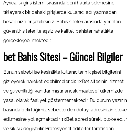
Ayrıca ilk giriş işlemi sırasında beni hatırla sekmesine
tıklayarak bir dahaki girişlerde kullanıcı adı yazmadan
hesabınıza erişebilirsiniz. Bahis siteleri arasında yer alan
güvenilir siteler ile eşsiz ve kaliteli bahisler rahatlıkla
gerçekleşebilmektedir.
bet Bahis Sitesi – Güncel Bilgiler
Bunun sebebi ise kesinlikle kullanıcıların kişisel bilgilerini
gizleyerek hareket edebilmeleridir. 1xBet sitesinin hizmeti
ve güvenilirliği kanıtlanmıştır ancak maalesef ülkemizde
yasal olarak faaliyet göstermemektedir. Bu durum yazının
başında belirttiğimiz sebeplerden dolayı adresinizin bloke
edilmesine yol açmaktadır. 1xBet adresi sürekli bloke edilir
ve sık sık değiştirilir. Profesyonel editörler tarafından