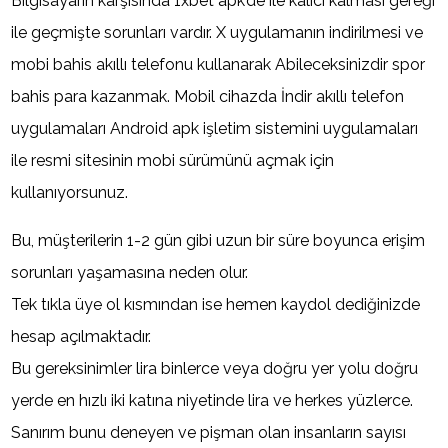
Bilgisayarın karşısında 1xbet apk’de ile kalıcı kalması gereği
ile geçmişte sorunları vardır. X uygulamanın indirilmesi ve
mobi bahis akıllı telefonu kullanarak Abileceksinizdir spor
bahis para kazanmak. Mobil cihazda İndir akıllı telefon
uygulamaları Android apk işletim sistemini uygulamaları
ile resmi sitesinin mobi sürümünü açmak için
kullanıyorsunuz.
Bu, müşterilerin 1-2 gün gibi uzun bir süre boyunca erişim
sorunları yaşamasına neden olur.
Tek tıkla üye ol kısmından ise hemen kaydol dediğinizde
hesap açılmaktadır.
Bu gereksinimler lira binlerce veya doğru yer yolu doğru
yerde en hızlı iki katına niyetinde lira ve herkes yüzlerce.
Sanırım bunu deneyen ve pişman olan insanların sayısı