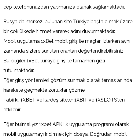
cep telefonunuzdan yapmanıza olanak sağlamaktadır.
Rusya da merkezi bulunan site Türkiye başta olmak üzere
bir çok ülkede hizmet vererek adını duyurmaktadır.
Mobil uygulama 1xBet mobil giriş ile maçları izlerken aynı
zamanda sizlere sunulan oranları değerlendirebilirsiniz.
Bu bilgiler 1xBet türkiye giriş ile tamamen gizli
tutulmaktadır.
Eğer giriş yöntemleri çözüm sunmak olarak temas anında
harekete geçmekte zorluklar çözme.
Tabii ki, 1XBET ve kardeş siteler 1XBIT ve 1XSLOTS’ten
etkilenir.
Eğer bulmalıyız 1xbet APK ilk uygulama programı olarak
mobil uygulamayı indirmek için dosya. Doğrudan mobil