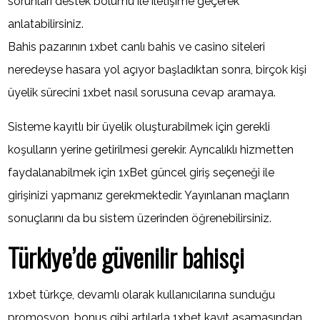
sorunları destek bölümü ile iletişime geçerek
anlatabilirsiniz.
Bahis pazarının 1xbet canlı bahis ve casino siteleri
neredeyse hasara yol açıyor başladıktan sonra, birçok kişi
üyelik sürecini 1xbet nasıl sorusuna cevap aramaya.
Sisteme kayıtlı bir üyelik oluşturabilmek için gerekli
koşulların yerine getirilmesi gerekir. Ayrıcalıklı hizmetten
faydalanabilmek için 1xBet güncel giriş seçeneği ile
girişinizi yapmanız gerekmektedir. Yayınlanan maçların
sonuçlarını da bu sistem üzerinden öğrenebilirsiniz.
Türkiye’de güvenilir bahisçi
1xbet türkçe, devamlı olarak kullanıcılarına sunduğu
promosyon, bonus gibi artılarla 1xbet kayıt aşamasından