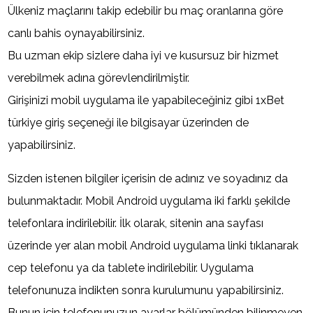
Ülkeniz maçlarını takip edebilir bu maç oranlarına göre
canlı bahis oynayabilirsiniz.
Bu uzman ekip sizlere daha iyi ve kusursuz bir hizmet
verebilmek adına görevlendirilmiştir.
Girişinizi mobil uygulama ile yapabileceğiniz gibi 1xBet
türkiye giriş seçeneği ile bilgisayar üzerinden de
yapabilirsiniz.
Sizden istenen bilgiler içerisin de adınız ve soyadınız da
bulunmaktadır. Mobil Android uygulama iki farklı şekilde
telefonlara indirilebilir. İlk olarak, sitenin ana sayfası
üzerinde yer alan mobil Android uygulama linki tıklanarak
cep telefonu ya da tablete indirilebilir. Uygulama
telefonunuza indikten sonra kurulumunu yapabilirsiniz.
Bunun için telefonunuzun ayarlar bölümünden bilinmeyen