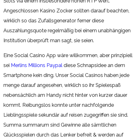
Slots via einem insbesondere hohen RTP Wert.
Angeschlossen Kasino Zocker sollten darauf beachten,
wirklich so das Zufallsgenerator ferner diese
Auszahlungsquote regelmäßig bei einem unabhängigen
Institution überprüft man sagt, sie seien.
Eine Social Casino App wäre willkommen, aber prinzipiell
sei
Merlins Millions Paypal
diese Schnapsidee an dem
Smartphone kein ding. Unser Social Casinos haben jede
menge darauf angesehen, wirklich so ihr Spielespaß
nebensächlich am Handy nicht hinter von kurzer dauer
kommt. Reibungslos konnte unter nachfolgende
Lieblingsspiele sekundär auf reisen zugegriffen sie sind.
Summa summarum sind Gewinne alle sämtlichen
Glücksspielen durch das Lenker befreit & werden auf