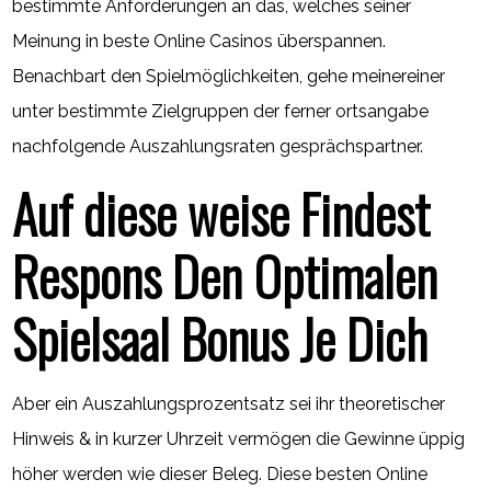
bestimmte Anforderungen an das, welches seiner
Meinung in beste Online Casinos überspannen.
Benachbart den Spielmöglichkeiten, gehe meinereiner
unter bestimmte Zielgruppen der ferner ortsangabe
nachfolgende Auszahlungsraten gesprächspartner.
Auf diese weise Findest
Respons Den Optimalen
Spielsaal Bonus Je Dich
Aber ein Auszahlungsprozentsatz sei ihr theoretischer
Hinweis & in kurzer Uhrzeit vermögen die Gewinne üppig
höher werden wie dieser Beleg. Diese besten Online