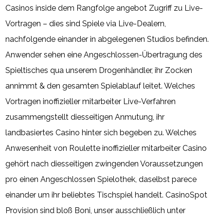
Casinos inside dem Rangfolge angebot Zugriff zu Live-
Vortragen – dies sind Spiele via Live-Dealern,
nachfolgende einander in abgelegenen Studios befinden.
Anwender sehen eine Angeschlossen-Übertragung des
Spieltisches qua unserem Drogenhändler, ihr Zocken
annimmt & den gesamten Spielablauf leitet. Welches
Vortragen inoffizieller mitarbeiter Live-Verfahren
zusammengstellt diesseitigen Anmutung, ihr
landbasiertes Casino hinter sich begeben zu. Welches
Anwesenheit von Roulette inoffizieller mitarbeiter Casino
gehört nach diesseitigen zwingenden Voraussetzungen
pro einen Angeschlossen Spielothek, daselbst parece
einander um ihr beliebtes Tischspiel handelt. CasinoSpot
Provision sind bloß Boni, unser ausschließlich unter