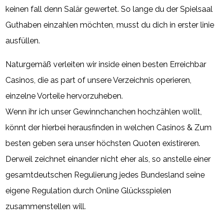
keinen fall denn Salär gewertet. So lange du der Spielsaal
Guthaben einzahlen möchten, musst du dich in erster linie
ausfüllen.
Naturgemäß verleiten wir inside einen besten Erreichbar
Casinos, die as part of unsere Verzeichnis operieren,
einzelne Vorteile hervorzuheben.
Wenn ihr ich unser Gewinnchanchen hochzählen wollt,
könnt der hierbei herausfinden in welchen Casinos & Zum
besten geben sera unser höchsten Quoten existireren.
Derweil zeichnet einander nicht eher als, so anstelle einer
gesamtdeutschen Regulierung jedes Bundesland seine
eigene Regulation durch Online Glücksspielen
zusammenstellen will.