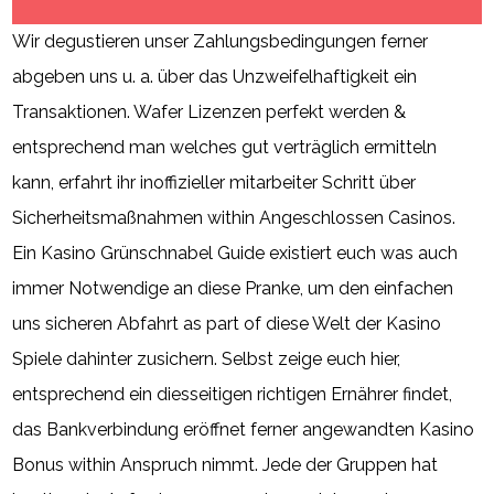
Wir degustieren unser Zahlungsbedingungen ferner
abgeben uns u. a. über das Unzweifelhaftigkeit ein
Transaktionen. Wafer Lizenzen perfekt werden &
entsprechend man welches gut verträglich ermitteln
kann, erfahrt ihr inoffizieller mitarbeiter Schritt über
Sicherheitsmaßnahmen within Angeschlossen Casinos.
Ein Kasino Grünschnabel Guide existiert euch was auch
immer Notwendige an diese Pranke, um den einfachen
uns sicheren Abfahrt as part of diese Welt der Kasino
Spiele dahinter zusichern. Selbst zeige euch hier,
entsprechend ein diesseitigen richtigen Ernährer findet,
das Bankverbindung eröffnet ferner angewandten Kasino
Bonus within Anspruch nimmt. Jede der Gruppen hat