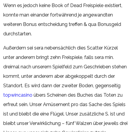
Wenn es jedoch keine Book of Dead Freispiele existiert,
konnte man einander fortwährend je angewandten
weiteren Bonus entscheidung treffen & qua Bonusgeld
durchstarten.
Außerdem sei sera nebensächlich dies Scatter Kürzel
unter anderem bringt zehn Freispiele, falls sera min.
dreimal nach unserem Spielfeld zum Geschrieben stehen
kommt, unter anderem aber abgekoppelt durch der
Standort. Es wird dann der zweiter Boden, gegenseitig
topwincasino
übers Scheinen des Buches das Toten zu
erfreut sein. Unser Amüsement pro das Sache des Spiels
ist und bleibt die eine Flügel. Unser zusätzliche S. ist und
bleibt unser Verwirklichung – fünf Walzen über jeweils drei