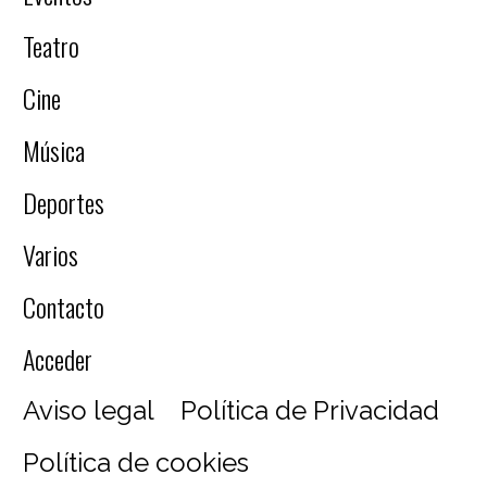
Teatro
Cine
Música
Deportes
Varios
Contacto
Acceder
Aviso legal
Política de Privacidad
Política de cookies