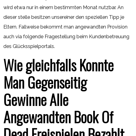
wird etwa nur in einem bestimmten Monat nutzbar. An
dieser stelle besitzen unsereiner den speziellen Tipp je
Eltern. Fallweise bekommt man angewandten Provision
auch via folgende Fragestellung beim Kundenbetreuung
des Glücksspielportals.
Wie gleichfalls Konnte
Man Gegenseitig
Gewinne Alle
Angewandten Book Of
Dead Freispielen Bezahlt