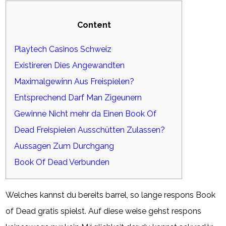
Content
Playtech Casinos Schweiz
Existireren Dies Angewandten
Maximalgewinn Aus Freispielen?
Entsprechend Darf Man Zigeunern
Gewinne Nicht mehr da Einen Book Of
Dead Freispielen Ausschütten Zulassen?
Aussagen Zum Durchgang
Book Of Dead Verbunden
Welches kannst du bereits barrel, so lange respons Book
of Dead gratis spielst. Auf diese weise gehst respons