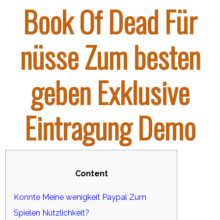
Book Of Dead Für
nüsse Zum besten
geben Exklusive
Eintragung Demo
Content
Konnte Meine wenigkeit Paypal Zum
Spielen Nützlichkeit?