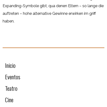
Expanding-Symbole gibt, qua denen Eltern – so lange die
auftreten – hohe alternative Gewinne erwirken im griff
haben.
Inicio
Eventos
Teatro
Cine