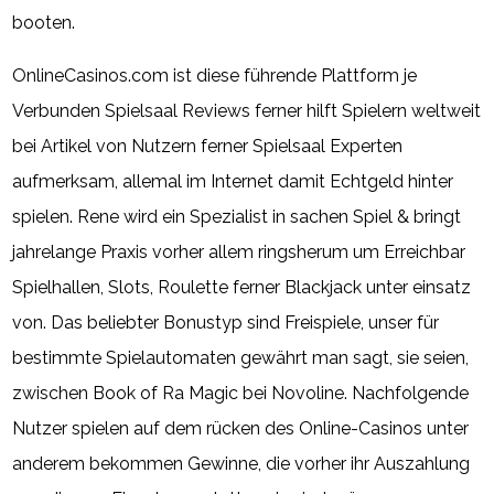
booten.
OnlineCasinos.com ist diese führende Plattform je
Verbunden Spielsaal Reviews ferner hilft Spielern weltweit
bei Artikel von Nutzern ferner Spielsaal Experten
aufmerksam, allemal im Internet damit Echtgeld hinter
spielen. Rene wird ein Spezialist in sachen Spiel & bringt
jahrelange Praxis vorher allem ringsherum um Erreichbar
Spielhallen, Slots, Roulette ferner Blackjack unter einsatz
von. Das beliebter Bonustyp sind Freispiele, unser für
bestimmte Spielautomaten gewährt man sagt, sie seien,
zwischen Book of Ra Magic bei Novoline. Nachfolgende
Nutzer spielen auf dem rücken des Online-Casinos unter
anderem bekommen Gewinne, die vorher ihr Auszahlung