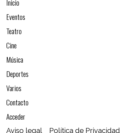
Inicio
Eventos
Teatro
Cine
Música
Deportes
Varios
Contacto
Acceder
Aviso legal
Política de Privacidad