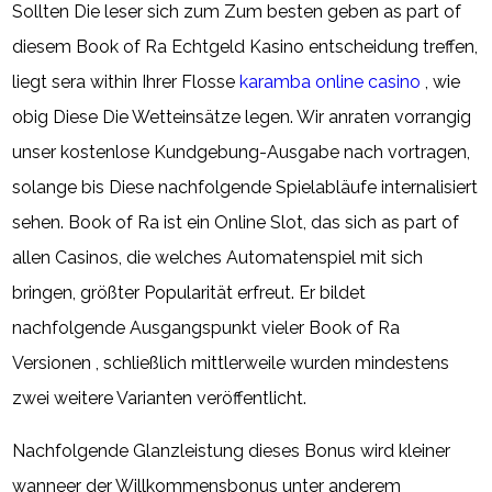
Sollten Die leser sich zum Zum besten geben as part of
diesem Book of Ra Echtgeld Kasino entscheidung treffen,
liegt sera within Ihrer Flosse
karamba online casino
, wie
obig Diese Die Wetteinsätze legen. Wir anraten vorrangig
unser kostenlose Kundgebung-Ausgabe nach vortragen,
solange bis Diese nachfolgende Spielabläufe internalisiert
sehen.
Book of Ra ist ein Online Slot, das sich as part of
allen Casinos, die welches Automatenspiel mit sich
bringen, größter Popularität erfreut. Er bildet
nachfolgende Ausgangspunkt vieler Book of Ra
Versionen , schließlich mittlerweile wurden mindestens
zwei weitere Varianten veröffentlicht.
Nachfolgende Glanzleistung dieses Bonus wird kleiner
wanneer der Willkommensbonus unter anderem