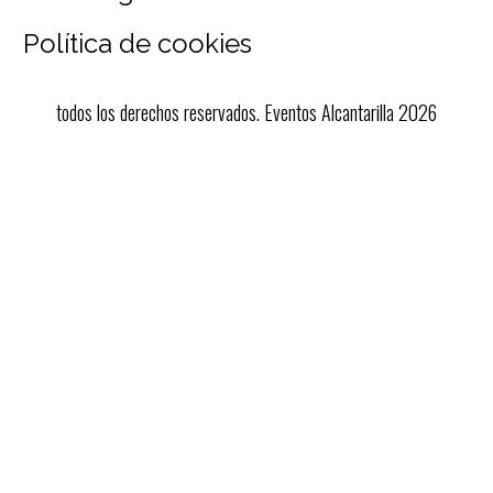
Política de cookies
todos los derechos reservados. Eventos Alcantarilla 2026