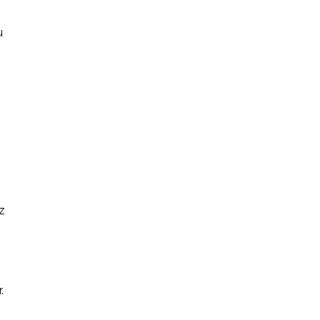
u
z
.