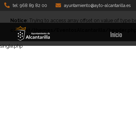
tel: 968 89 82 00
ayuntamiento@ayto-alcantarilla.es
Notice
: Trying to access array offset on value of type b
content/themes/EventosAlcantarilla/header.ph
Inicio
single.php