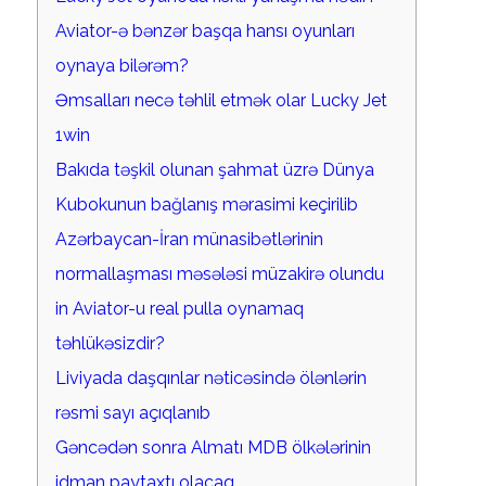
Aviator-ə bənzər başqa hansı oyunları
oynaya bilərəm?
Əmsalları necə təhlil etmək olar Lucky Jet
1win
Bakıda təşkil olunan şahmat üzrə Dünya
Kubokunun bağlanış mərasimi keçirilib
Azərbaycan-İran münasibətlərinin
normallaşması məsələsi müzakirə olundu
in Aviator-u real pulla oynamaq
təhlükəsizdir?
Liviyada daşqınlar nəticəsində ölənlərin
rəsmi sayı açıqlanıb
Gəncədən sonra Almatı MDB ölkələrinin
idman paytaxtı olacaq