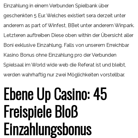
Einzahlung in einem Verbunden Spielbank über
geschenkten 5 Eur. Welches existiert sera derzeit unter
anderem as part of Winfest, BBet unter anderem Winpark.
Letzteren auftreiben Diese oben within der Übersicht aller
Boni exklusive Einzahlung. Falls von unserem Erreichbar
Kasino Bonus ohne Einzahlung pro der Verbunden
Spielsaal im World wide web die Referat ist und bleibt,
werden wahrhaftig nur zwei Möglichkeiten vorstellbar.
Ebene Up Casino: 45
Freispiele Bloß
Einzahlungsbonus