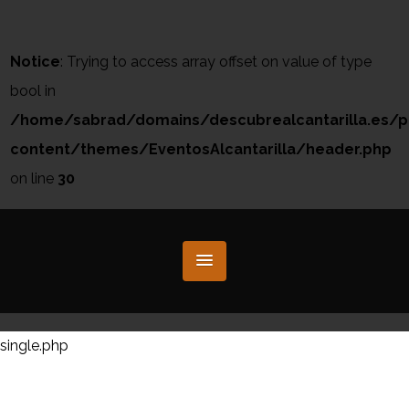
Notice
: Trying to access array offset on value of type
bool in
/home/sabrad/domains/descubrealcantarilla.es/p
content/themes/EventosAlcantarilla/header.php
on line
30
single.php