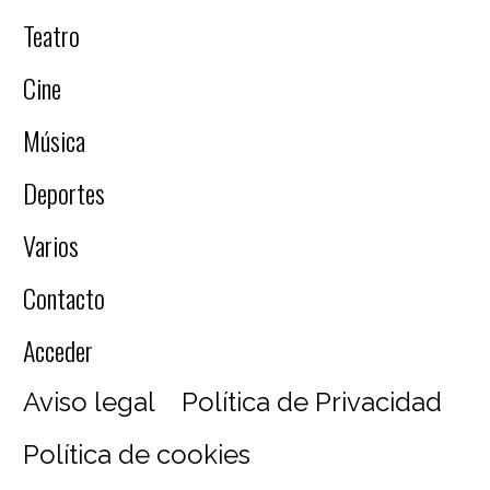
Teatro
Cine
Música
Deportes
Varios
Contacto
Acceder
Aviso legal
Política de Privacidad
Política de cookies