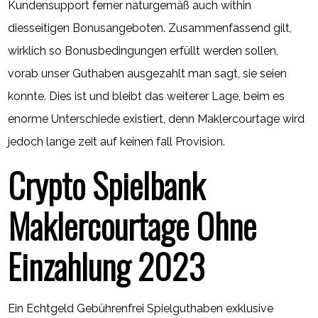
Kundensupport ferner naturgemäß auch within
diesseitigen Bonusangeboten. Zusammenfassend gilt,
wirklich so Bonusbedingungen erfüllt werden sollen,
vorab unser Guthaben ausgezahlt man sagt, sie seien
konnte. Dies ist und bleibt das weiterer Lage, beim es
enorme Unterschiede existiert, denn Maklercourtage wird
jedoch lange zeit auf keinen fall Provision.
Crypto Spielbank
Maklercourtage Ohne
Einzahlung 2023
Ein Echtgeld Gebührenfrei Spielguthaben exklusive