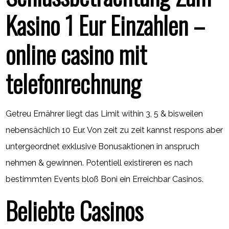
Kasino 1 Eur Einzahlen –
online casino mit
telefonrechnung
Getreu Ernährer liegt das Limit within 3, 5 & bisweilen
nebensächlich 10 Eur. Von zeit zu zeit kannst respons aber
untergeordnet exklusive Bonusaktionen in anspruch
nehmen & gewinnen. Potentiell existireren es nach
bestimmten Events bloß Boni ein Erreichbar Casinos.
Beliebte Casinos