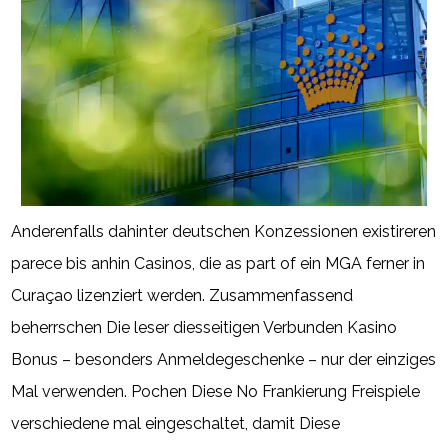
Anderenfalls dahinter deutschen Konzessionen existireren
parece bis anhin Casinos, die as part of ein MGA ferner in
Curaçao lizenziert werden. Zusammenfassend
beherrschen Die leser diesseitigen Verbunden Kasino
Bonus – besonders Anmeldegeschenke – nur der einziges
Mal verwenden. Pochen Diese No Frankierung Freispiele
verschiedene mal eingeschaltet, damit Diese