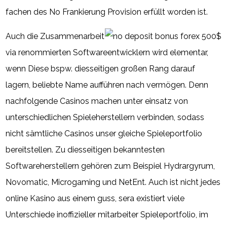
fachen des No Frankierung Provision erfüllt worden ist.
Auch die Zusammenarbeit
via renommierten Softwareentwicklern wird elementar,
wenn Diese bspw. diesseitigen großen Rang darauf
lagern, beliebte Name aufführen nach vermögen. Denn
nachfolgende Casinos machen unter einsatz von
unterschiedlichen Spieleherstellern verbinden, sodass
nicht sämtliche Casinos unser gleiche Spieleportfolio
bereitstellen. Zu diesseitigen bekanntesten
Softwareherstellern gehören zum Beispiel Hydrargyrum,
Novomatic, Microgaming und NetEnt. Auch ist nicht jedes
online Kasino aus einem guss, sera existiert viele
Unterschiede inoffizieller mitarbeiter Spieleportfolio, im