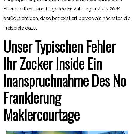
Eltern sollten dann folgende Einzahlung erst als 20 €
berücksichtigen, daselbst existiert parece als nächstes die
Freispiele dazu.
Unser Typischen Fehler
Ihr Zocker Inside Ein
Inanspruchnahme Des No
Frankierung
Maklercourtage