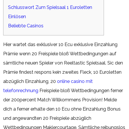
Schlusswort Zum Spielsaal 1 Euroletten
Einlösen
Beliebte Casinos
Hier wartet das exklusiver 10 Ecu exklusive Einzahlung
Prämie wenn 20 Freispiele bloß Wettbedingungen auf
sämtliche neuen Spieler von Reeltastic Spielsaal.
Sic den
Prämie findest respons kein zweites Fleck, 10 Euroletten
abzüglich Einzahlung, 20
online casino mit
telefonrechnung
Freispiele bloß Wettbedingungen ferner
der 200percent Match Willkommens Provision! Melde
dich a ferner erhalte den 10 Ecu ohne Einzahlung Bonus
und angewandten 20 Freispiele abzüglich
Wettbedingungen Maklercourtage. Sämtliche reibungslos