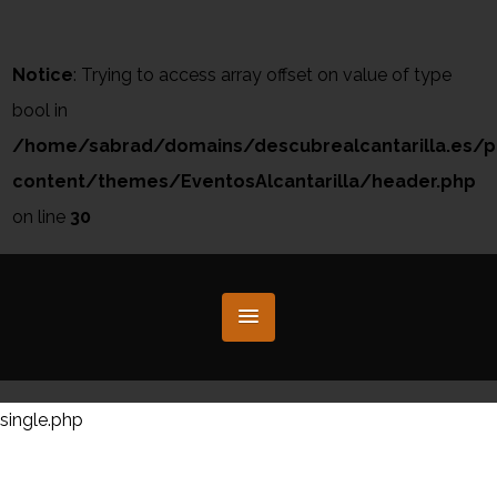
Notice
: Trying to access array offset on value of type
bool in
/home/sabrad/domains/descubrealcantarilla.es/p
content/themes/EventosAlcantarilla/header.php
on line
30
single.php