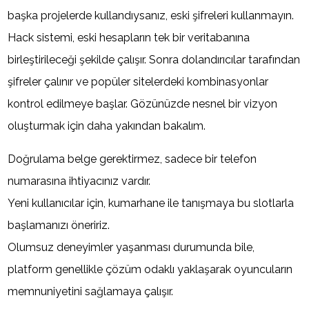
başka projelerde kullandıysanız, eski şifreleri kullanmayın.
Hack sistemi, eski hesapların tek bir veritabanına
birleştirileceği şekilde çalışır. Sonra dolandırıcılar tarafından
şifreler çalınır ve popüler sitelerdeki kombinasyonlar
kontrol edilmeye başlar. Gözünüzde nesnel bir vizyon
oluşturmak için daha yakından bakalım.
Doğrulama belge gerektirmez, sadece bir telefon
numarasına ihtiyacınız vardır.
Yeni kullanıcılar için, kumarhane ile tanışmaya bu slotlarla
başlamanızı öneririz.
Olumsuz deneyimler yaşanması durumunda bile,
platform genellikle çözüm odaklı yaklaşarak oyuncuların
memnuniyetini sağlamaya çalışır.