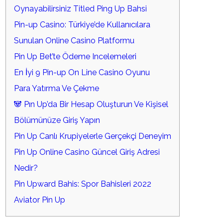
Oynayabilirsiniz Titled Ping Up Bahsi
Pin-up Casino: Türkiye’de Kullanıcılara
Sunulan Online Casino Platformu
Pin Up Bet’te Ödeme Incelemeleri
En İyi 9 Pin-up On Line Casino Oyunu
Para Yatırma Ve Çekme
🐼 Pın Up’da Bir Hesap Oluşturun Ve Kişisel
Bölümünüze Giriş Yapın
Pin Up Canlı Krupiyelerle Gerçekçi Deneyim
Pin Up Online Casino Güncel Giriş Adresi
Nedir?
Pin Upward Bahis: Spor Bahisleri 2022
Aviator Pin Up