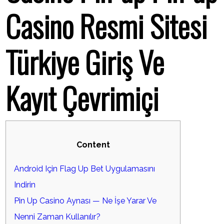
Casino Resmi Sitesi
Türkiye Giriş Ve
Kayıt Çevrimiçi
Content
Android Için Flag Up Bet Uygulamasını
Indirin
Pin Up Casino Aynası — Ne İşe Yarar Ve
Nenni Zaman Kullanılır?