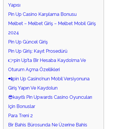
Yapısı
Pin Up Casino Karşılama Bonusu
Melbet – Melbet Giriş – Melbet Mobil Giriş
2024
Pin Up Güncel Giriş
Pin Up Giriş: Kayıt Prosedürü
👉pin Up’ta Bir Hesaba Kaydolma Ve
Oturum Açma Özellikleri
📲pin Up Casino’nun Mobil Versiyonuna
Giriş Yapın Ve Kaydolun
😎kayıtlı Pin Upwards Casino Oyuncuları
Için Bonuslar
Para Treni 2
Bir Bahis Bürosunda Ne Üzerine Bahis