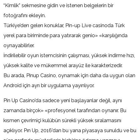
“Kimlik” sekmesine gidin ve istenen belgelerin bir
fotoğrafını ekleyin.
Türkiye’den gelen konuklar, Pin-up Live casinoda Türk
yerel para biriminde para yatırarak genio» «karşılığında
oynayabilirler.
İndirilebilir oyun istemcisinin çalışması, yüksek indirme hızı,
yüksek kalite ve mükemmel arayüz ile karakterizedir.
Bu arada, Pinup Casino, oynamak için daha da uygun olan
Android için ayrı bir uygulama yayınlıyor.
Pin Up Casino’da sadece yeni başlayanlar değil, aynı
zamanda birçok» «profesyonel tarafından oynanır. Bu
kısmen çevrimiçi kulübün sürekli yüksek sıralamasını
açıklıyor. Pın Up, 2016’dan bu yana piyasaya sunuldu ve bu