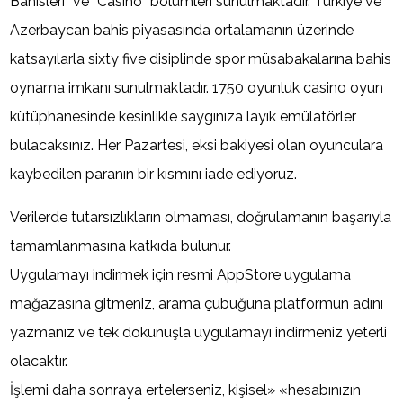
Bahisleri” ve “Casino” bölümleri sunulmaktadır. Türkiye ve
Azerbaycan bahis piyasasında ortalamanın üzerinde
katsayılarla sixty five disiplinde spor müsabakalarına bahis
oynama imkanı sunulmaktadır. 1750 oyunluk casino oyun
kütüphanesinde kesinlikle saygınıza layık emülatörler
bulacaksınız. Her Pazartesi, eksi bakiyesi olan oyunculara
kaybedilen paranın bir kısmını iade ediyoruz.
Verilerde tutarsızlıkların olmaması, doğrulamanın başarıyla
tamamlanmasına katkıda bulunur.
Uygulamayı indirmek için resmi AppStore uygulama
mağazasına gitmeniz, arama çubuğuna platformun adını
yazmanız ve tek dokunuşla uygulamayı indirmeniz yeterli
olacaktır.
İşlemi daha sonraya ertelerseniz, kişisel» «hesabınızın