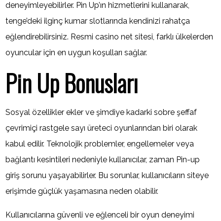
deneyimleyebilirler. Pin Up’ın hizmetlerini kullanarak,
tenge’deki ilginç kumar slotlarında kendinizi rahatça
eğlendirebilirsiniz. Resmi casino net sitesi, farklı ülkelerden
oyuncular için en uygun koşulları sağlar.
Pin Up Bonusları
Sosyal özellikler ekler ve şimdiye kadarki sobre şeffaf
çevrimiçi rastgele sayı üreteci oyunlarından biri olarak
kabul edilir. Teknolojik problemler, engellemeler veya
bağlantı kesintileri nedeniyle kullanıcılar, zaman Pin-up
giriş sorunu yaşayabilirler. Bu sorunlar, kullanıcıların siteye
erişimde güçlük yaşamasına neden olabilir.
Kullanıcılarına güvenli ve eğlenceli bir oyun deneyimi