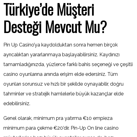
Türkiye’de Müşteri
Desteği Mevcut Mu?
Pin Up Casino’ya kaydolduktan sonra hemen birçok
ayrıcalıktan yararlanmaya başlayabilirsiniz. Kaydınızı
tamamladığınızda, yüzlerce farklı bahis seçeneği ve çeşitli
casino oyunlarına anında erişim elde edersiniz. Tüm
oyunları sorunsuz ve hızlı bir şekilde oynayabilir, doğru
tahminler ve stratejik hamlelerle büyük kazançlar elde
edebilirsiniz.
Genel olarak, minimum pra yatırma €10 empieza
minimum para çekme €20’dir. Pin-Up On line casino