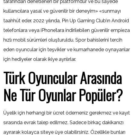
tarafından denetlenen bir platformdur ve bu sayede
kullanıcılara yasal ve güvenilir bir deneyim» «sunmayı
taahhüt eder. 2022 yılında, Pin Up Gaming Club’ın Android
telefonlara veya iPhone’lara indirilebilen güvenilir empieza
hızlı mobil sürümleri oluşturuldu. Spor bahislerini tercih
eden oyuncular için teşvikler ve kumarhanede oynayanlar
için hediyeler olarak ikiye ayrılırlar.
Türk Oyuncular Arasında
Ne Tür Oyunlar Popüler?
Üyelik için herhangi bir ücret ödemeniz gerekmez ve kayıt
sırasında evrak talep edilmez. Sadece birkaç dakikanızı
ayırarak kolayca siteye üye olabilirsiniz. Özellikle bunları