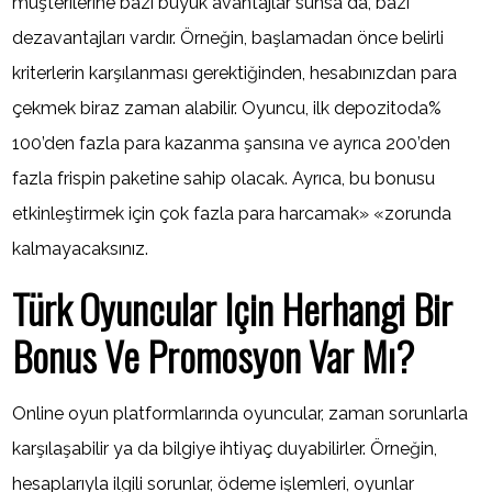
müşterilerine bazı büyük avantajlar sunsa da, bazı
dezavantajları vardır. Örneğin, başlamadan önce belirli
kriterlerin karşılanması gerektiğinden, hesabınızdan para
çekmek biraz zaman alabilir. Oyuncu, ilk depozitoda%
100’den fazla para kazanma şansına ve ayrıca 200’den
fazla frispin paketine sahip olacak. Ayrıca, bu bonusu
etkinleştirmek için çok fazla para harcamak» «zorunda
kalmayacaksınız.
Türk Oyuncular Için Herhangi Bir
Bonus Ve Promosyon Var Mı?
Online oyun platformlarında oyuncular, zaman sorunlarla
karşılaşabilir ya da bilgiye ihtiyaç duyabilirler. Örneğin,
hesaplarıyla ilgili sorunlar, ödeme işlemleri, oyunlar