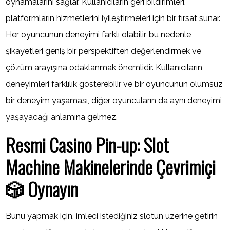
oynamalarını sağlar. Kullanıcıların geri bildirimleri,
platformların hizmetlerini iyileştirmeleri için bir fırsat sunar.
Her oyuncunun deneyimi farklı olabilir, bu nedenle
şikayetleri geniş bir perspektiften değerlendirmek ve
çözüm arayışına odaklanmak önemlidir. Kullanıcıların
deneyimleri farklılık gösterebilir ve bir oyuncunun olumsuz
bir deneyim yaşaması, diğer oyuncuların da aynı deneyimi
yaşayacağı anlamına gelmez.
Resmi Casino Pin-up: Slot
Machine Makinelerinde Çevrimiçi
🎲 Oynayın
Bunu yapmak için, imleci istediğiniz slotun üzerine getirin