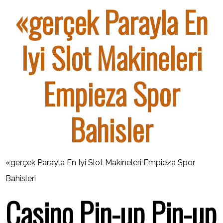
«gerçek Parayla En
Iyi Slot Makineleri
Empieza Spor
Bahisler
«gerçek Parayla En Iyi Slot Makineleri Empieza Spor
Bahisleri
Casino Pin-up Pin-up