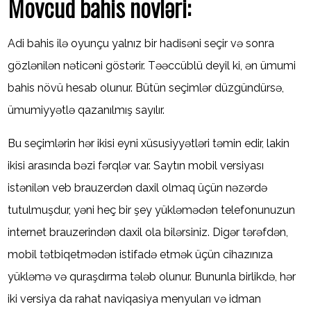
Mövcud bahis növləri:
Adi bahis ilə oyunçu yalnız bir hadisəni seçir və sonra
gözlənilən nəticəni göstərir. Təəccüblü deyil ki, ən ümumi
bahis növü hesab olunur. Bütün seçimlər düzgündürsə,
ümumiyyətlə qazanılmış sayılır.
Bu seçimlərin hər ikisi eyni xüsusiyyətləri təmin edir, lakin
ikisi arasında bəzi fərqlər var. Saytın mobil versiyası
istənilən veb brauzerdən daxil olmaq üçün nəzərdə
tutulmuşdur, yəni heç bir şey yükləmədən telefonunuzun
internet brauzerindən daxil ola bilərsiniz. Digər tərəfdən,
mobil tətbiqetmədən istifadə etmək üçün cihazınıza
yükləmə və quraşdırma tələb olunur. Bununla birlikdə, hər
iki versiya da rahat naviqasiya menyuları və idman