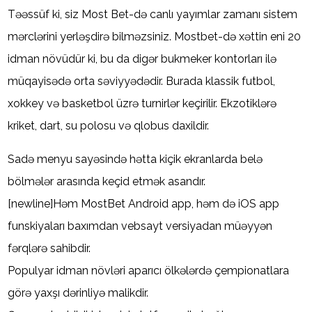
Təəssüf ki, siz Most Bet-də canlı yayımlar zamanı sistem
mərclərini yerləşdirə bilməzsiniz. Mostbet-də xəttin eni 20
idman növüdür ki, bu da digər bukmeker kontorları ilə
müqayisədə orta səviyyədədir. Burada klassik futbol, ​​
xokkey və basketbol üzrə turnirlər keçirilir. Ekzotiklərə
kriket, dart, su polosu və qlobus daxildir.
Sadə menyu sayəsində hətta kiçik ekranlarda belə
bölmələr arasında keçid etmək asandır.
[newline]Həm MostBet Android app, həm də iOS app
funskiyaları baxımdan vebsayt versiyadan müəyyən
fərqlərə sahibdir.
Populyar idman növləri aparıcı ölkələrdə çempionatlara
görə yaxşı dərinliyə malikdir.