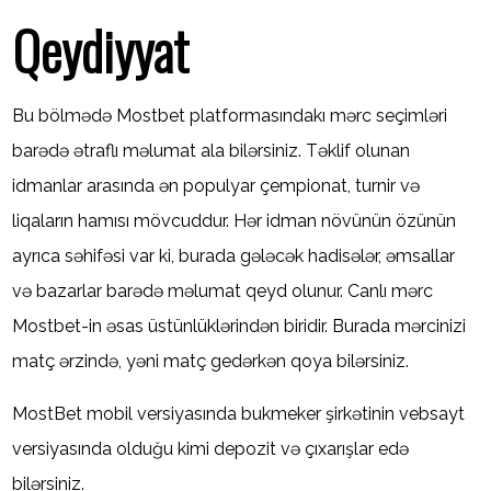
Qeydiyyat
Bu bölmədə Mostbet platformasındakı mərc seçimləri
barədə ətraflı məlumat ala bilərsiniz. Təklif olunan
idmanlar arasında ən populyar çempionat, turnir və
liqaların hamısı mövcuddur. Hər idman növünün özünün
ayrıca səhifəsi var ki, burada gələcək hadisələr, əmsallar
və bazarlar barədə məlumat qeyd olunur. Canlı mərc
Mostbet-in əsas üstünlüklərindən biridir. Burada mərcinizi
matç ərzində, yəni matç gedərkən qoya bilərsiniz.
MostBet mobil versiyasında bukmeker şirkətinin vebsayt
versiyasında olduğu kimi depozit və çıxarışlar edə
bilərsiniz.