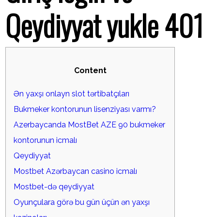
Qeydiyyat yukle 401
Content
Ən yaxşı onlayn slot tərtibatçıları
Bukmeker kontorunun lisenziyası varmı?
Azerbaycanda MostBet AZE 90 bukmeker
kontorunun icmalı
Qeydiyyat
Mostbet Azərbaycan casino icmalı
Mostbet-də qeydiyyat
Oyunçulara görə bu gün üçün ən yaxşı