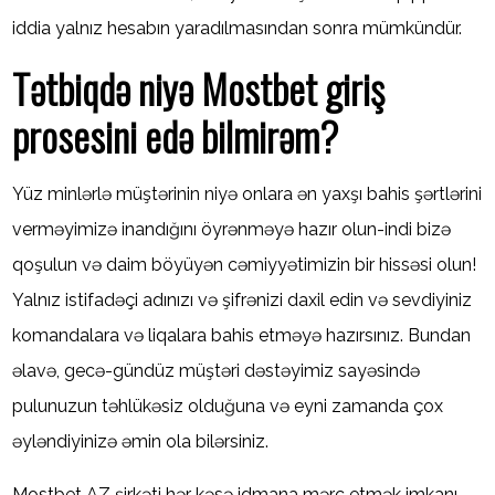
iddia yalnız hesabın yaradılmasından sonra mümkündür.
Tətbiqdə niyə Mostbet giriş
prosesini edə bilmirəm?
Yüz minlərlə müştərinin niyə onlara ən yaxşı bahis şərtlərini
verməyimizə inandığını öyrənməyə hazır olun-indi bizə
qoşulun və daim böyüyən cəmiyyətimizin bir hissəsi olun!
Yalnız istifadəçi adınızı və şifrənizi daxil edin və sevdiyiniz
komandalara və liqalara bahis etməyə hazırsınız. Bundan
əlavə, gecə-gündüz müştəri dəstəyimiz sayəsində
pulunuzun təhlükəsiz olduğuna və eyni zamanda çox
əyləndiyinizə əmin ola bilərsiniz.
Mostbet AZ şirkəti hər kəsə idmana mərc etmək imkanı