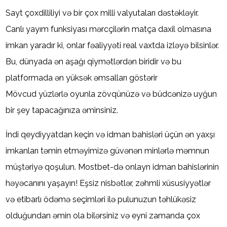
Sayt çoxdilliliyi və bir çox milli valyutaları dəstəkləyir.
Canlı yayım funksiyası mərcçilərin matça daxil olmasına
imkan yaradır ki, onlar fəaliyyəti real vaxtda izləyə bilsinlər.
Bu, dünyada ən aşağı qiymətlərdən biridir və bu
platformada ən yüksək əmsalları göstərir
Mövcud yüzlərlə oyunla zövqünüzə və büdcənizə uyğun
bir şey tapacağınıza əminsiniz.
İndi qeydiyyatdan keçin və idman bahisləri üçün ən yaxşı
imkanları təmin etməyimizə güvənən minlərlə məmnun
müştəriyə qoşulun. Mostbet-də onlayn idman bahislərinin
həyəcanını yaşayın! Eşsiz nisbətlər, zəhmli xüsusiyyətlər
və etibarlı ödəmə seçimləri ilə pulunuzun təhlükəsiz
olduğundan əmin ola bilərsiniz və eyni zamanda çox