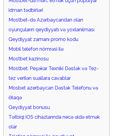
Mostbet-də mərc etmək üçün populyar
idman tədbirləri
Mostbet-də Azərbaycandan olan
oyunçuların qeydiyyatı və yoxlanılması
Qeydiyyat zamanı promo kodu
Mobil telefon nömrəsi ilə
Mostbet kazinosu
Mostbet: Peşəkar Texniki Dəstək və Tez-
tez verilən suallara cavablar
Mosbet azerbaycan Dəstək Telefonu və
Əlaqə
Qeydiyyat bonusu
Tətbiqi iOS cihazlarında necə əldə etmək
olar