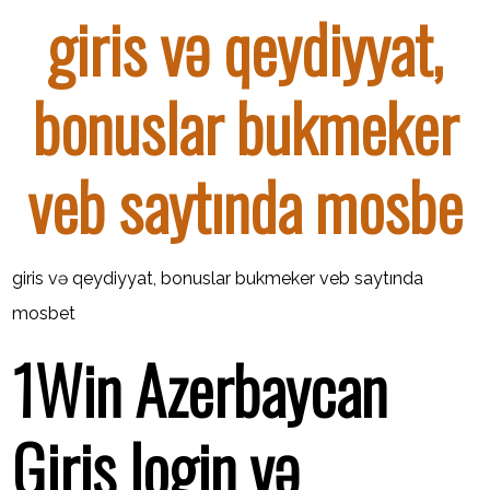
giris və qeydiyyat,
bonuslar bukmeker
veb saytında mosbe
giris və qeydiyyat, bonuslar bukmeker veb saytında
mosbet
1Win Azerbaycan
Giriş login və