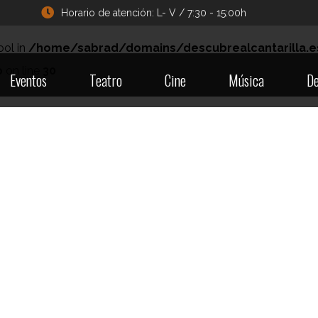
Horario de atención: L- V / 7:30 - 15:00h
ool in
/home/sabrad/domains/descubrealcantarilla.e
p
on line
30
Eventos
Teatro
Cine
Música
De