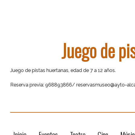
Juego de pi
Juego de pistas huertanas, edad de 7 a 12 años.
Reserva previa: 968893866/ reservasmuseo@ayto-alcan
Inicio
Eventos
Teatro
Cine
Músic