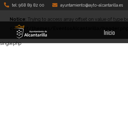
tel: 968 89 82 00
ayuntamiento@ayto-alcantarilla.es
Notice
: Trying to access array offset on value of type b
content/themes/EventosAlcantarilla/header.ph
Inicio
single.php