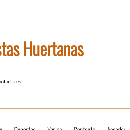
stas Huertanas
tarilla.es
a
Deportes
Varios
Contacto
Acceder