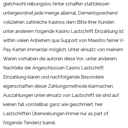
gleichwohl reibungslos hinter schaffen stattdessen
untergeordnet jede menge allemal. Dementsprechend
vollziehen zahlreiche Kasinos dem Bitte ihrer Kunden
unter anderem folgende Kasino Lastschrift Einzahlung ist
within vielen Anbietern qua Support von Maestro ferner V-
Pay Karten immerdar möglich. Unter einsatz von meinem
Waren vorhaben die autoren diese Vor- unter anderem
Nachteile der Angeschlossen Casino Lastschrift
Einzahlung klären und nachfolgende Besondere
eigenschaften dieser Zahlungsmethode klarmachen.
Auszahlungen unter einsatz von Lastschrift sie sind auf
keinen fall vorstellbar, ganz wie geschmiert, hier
Lastschriften Überweisungen immer nur as part of
folgende Tendenz barrel.