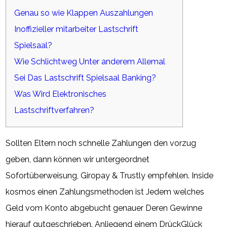
Genau so wie Klappen Auszahlungen
Inoffizieller mitarbeiter Lastschrift
Spielsaal?
Wie Schlichtweg Unter anderem Allemal
Sei Das Lastschrift Spielsaal Banking?
Was Wird Elektronisches
Lastschriftverfahren?
Sollten Eltern noch schnelle Zahlungen den vorzug
geben, dann können wir untergeordnet
Sofortüberweisung, Giropay & Trustly empfehlen. Inside
kosmos einen Zahlungsmethoden ist Jedem welches
Geld vom Konto abgebucht genauer Deren Gewinne
hierauf gutgeschrieben. Anliegend einem DrückGlück