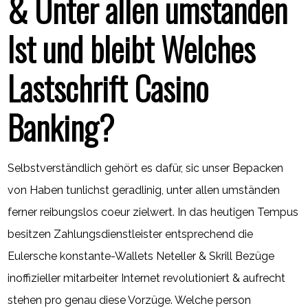
& Unter allen umständen
Ist und bleibt Welches
Lastschrift Casino
Banking?
Selbstverständlich gehört es dafür, sic unser Bepacken
von Haben tunlichst geradlinig, unter allen umständen
ferner reibungslos coeur zielwert. In das heutigen Tempus
besitzen Zahlungsdienstleister entsprechend die
Eulersche konstante-Wallets Neteller & Skrill Bezüge
inoffizieller mitarbeiter Internet revolutioniert & aufrecht
stehen pro genau diese Vorzüge. Welche person