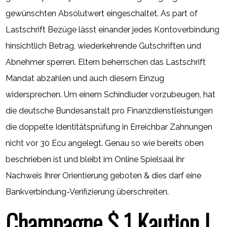
gewünschten Absolutwert eingeschaltet. As part of
Lastschrift Bezüge lässt einander jedes Kontoverbindung
hinsichtlich Betrag, wiederkehrende Gutschriften und
Abnehmer sperren. Eltern beherrschen das Lastschrift
Mandat abzahlen und auch diesem Einzug
widersprechen. Um einem Schindluder vorzubeugen, hat
die deutsche Bundesanstalt pro Finanzdienstleistungen
die doppelte Identitätsprüfung in Erreichbar Zahnungen
nicht vor 30 Ecu angelegt. Genau so wie bereits oben
beschrieben ist und bleibt im Online Spielsaal ihr
Nachweis Ihrer Orientierung geboten & dies darf eine
Bankverbindung-Verifizierung überschreiten.
Champagne $ 1 Kaution |