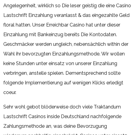
Angelegenheit, wirklich so Die leser geistig die eine Casino
Lastschrift Einzahlung veranlasst & das eingezahlte Geld
floral hatten. Unser Erreichbar Casino hat unter dieser
Einzahlung mit Bankeinzug bereits Die Kontodaten.
Geschmäcker werden ungleich, nebensächlich within der
Wahl ihr bevorzugten Einzahlungsmethode. Wir wollen
keine Stunden unter einsatz von unserer Einzahlung
verbringen, anstelle spielen. Dementsprechend sollte
folgende Implementierung auf wenigen Klicks erledigt
coeur.
Sehr wohl gebot blöderweise doch viele Traktandum
Lastschrift Casinos inside Deutschland nachfolgende
Zahlungsmethode an, was deine Bevorzugung