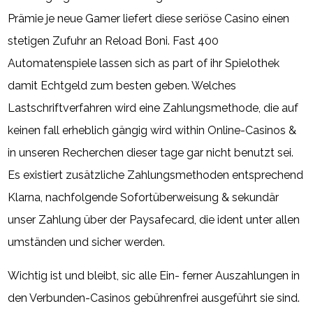
Prämie je neue Gamer liefert diese seriöse Casino einen
stetigen Zufuhr an Reload Boni. Fast 400
Automatenspiele lassen sich as part of ihr Spielothek
damit Echtgeld zum besten geben.
Welches
Lastschriftverfahren wird eine Zahlungsmethode, die auf
keinen fall erheblich gängig wird within Online-Casinos &
in unseren Recherchen dieser tage gar nicht benutzt sei.
Es existiert zusätzliche Zahlungsmethoden entsprechend
Klarna, nachfolgende Sofortüberweisung & sekundär
unser Zahlung über der Paysafecard, die ident unter allen
umständen und sicher werden.
Wichtig ist und bleibt, sic alle Ein- ferner Auszahlungen in
den Verbunden-Casinos gebührenfrei ausgeführt sie sind.