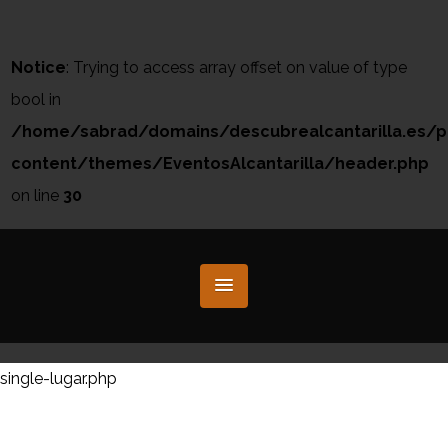
Notice
: Trying to access array offset on value of type
bool in
/home/sabrad/domains/descubrealcantarilla.es/p
content/themes/EventosAlcantarilla/header.php
on line
30
single-lugar.php