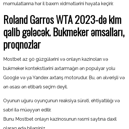
məmulatlarına hər il baxım xidmətlərini həyata keçirir.
Roland Garros WTA 2023-də kim
qalib gələcək. Bukmeker əmsalları,
proqnozlar
Mostbet az 90 güzgülərini və onlayn kazinoları və
bukmeker kontekstlərini axtarmağın ən populyar yolu
Google və ya Yandex axtarış motorudur. Bu, ən əlverişli və
ən əsası ən etibarlı seçim deyil.
Oyunun uğuru oyunçunun reaksiya sürəti, ehtiyatlılığı və
səbri ilə müəyyən edilir.
Bunu Mostbet onlayn kazinosunun rəsmi saytına daxil
olaraq edə bilərsiniz.