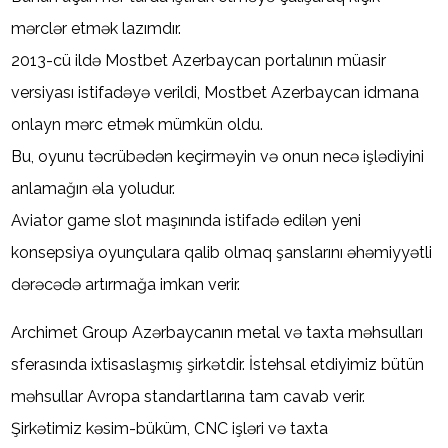
mərclər etmək lazımdır.
2013-cü ildə Mostbet Azerbaycan portalının müasir
versiyası istifadəyə verildi, Mostbet Azerbaycan idmana
onlayn mərc etmək mümkün oldu.
Bu, oyunu təcrübədən keçirməyin və onun necə işlədiyini
anlamağın əla yoludur.
Aviator game slot maşınında istifadə edilən yeni
konsepsiya oyunçulara qalib olmaq şanslarını əhəmiyyətli
dərəcədə artırmağa imkan verir.
Archimet Group Azərbaycanın metal və taxta məhsulları
sferasında ixtisaslaşmış şirkətdir. İstehsal etdiyimiz bütün
məhsullar Avropa standartlarına tam cavab verir.
Şirkətimiz kəsim-büküm, CNC işləri və taxta