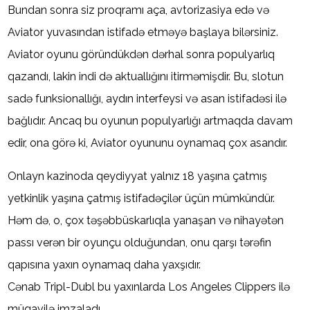
Bundan sonra siz proqramı aça, avtorizasiya edə və
Aviator yuvasından istifadə etməyə başlaya bilərsiniz.
Aviator oyunu göründükdən dərhal sonra populyarlıq
qazandı, lakin indi də aktuallığını itirməmişdir. Bu, slotun
sadə funksionallığı, aydın interfeysi və asan istifadəsi ilə
bağlıdır. Ancaq bu oyunun populyarlığı artmaqda davam
edir, ona görə ki, Aviator oyununu oynamaq çox asandır.
Onlayn kazinoda qeydiyyat yalnız 18 yaşına çatmış
yetkinlik yaşına çatmış istifadəçilər üçün mümkündür.
Həm də, o, çox təşəbbüskarlıqla yanaşan və nihayətən
passı verən bir oyunçu olduğundan, onu qarşı tərəfin
qapısına yaxın oynamaq daha yaxşıdır.
Cənab Tripl-Dubl bu yaxınlarda Los Angeles Clippers ilə
müqavilə imzaladı.