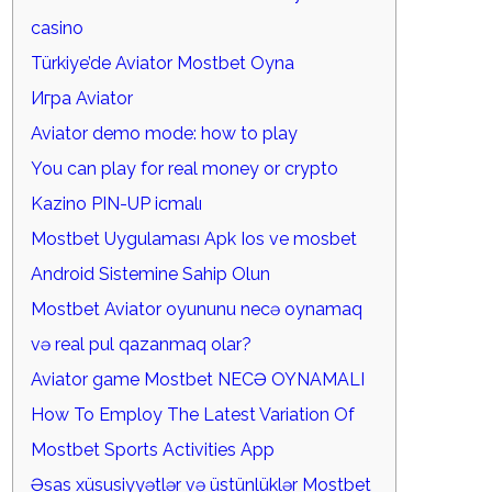
casino
Türkiye’de Aviator Mostbet Oyna
Игра Aviator
Aviator demo mode: how to play
You can play for real money or crypto
Kazino PIN-UP icmalı
Mostbet Uygulaması Apk Ios ve mosbet
Android Sistemine Sahip Olun
Mostbet Aviator oyununu necə oynamaq
və real pul qazanmaq olar?
Aviator game Mostbet NECƏ OYNAMALI
How To Employ The Latest Variation Of
Mostbet Sports Activities App
Əsas xüsusiyyətlər və üstünlüklər Mostbet