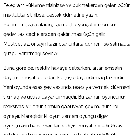
Telegram yükləməmisinizsə və bukmekerdən gələn bütün
məktublar silinibsə, dəstək xidmətinə yazın.
Bu amili nəzərə alaraq, təcrübəli oyunçular mümkün
qədər tez cache aradan qaldırılması üçün gəlir.
Mostbet az, onlayn kazinolar onlarla domeni işə salmaqla
güzgü yaratmağı sevirlər.
Buna görə də, reaktiv havaya qalxarkən, artan əmsalın
dəyərini müşahidə edərək uçuşu dayandırmaq lazımdır.
Yəni oyunda əsas şey vaxtında reaksiya vermək, düyməni
sıxmaq və uçuşu dayandırmaqdır. Bu zaman oyunçunun
reaksiyası və onun təmkin qabiliyyəti çox mühüm rol
oynayır. Maraqlıdır ki, oyun zamanı oyunçu digər
oyunçuların hansı mərcləri etdiyini müşahidə edir. Əsas