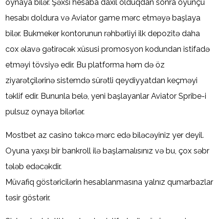
oynaya bilər. Şəxsi hesaba daxil olduqdan sonra oyunçu
hesabı doldura və Aviator game mərc etməyə başlaya
bilər. Bukmeker kontorunun rəhbərliyi ilk depozitə daha
cox əlavə gətirəcək xüsusi promosyon kodundan istifadə
etməyi tövsiyə edir. Bu platforma həm də öz
ziyarətçilərinə sistemdə sürətli qeydiyyatdan keçməyi
təklif edir. Bununla belə, yeni başlayanlar Aviator Spribe-i
pulsuz oynaya bilərlər.
Mostbet az casino təkcə mərc edə biləcəyiniz yer deyil.
Oyuna yaxşı bir bankroll ilə başlamalısınız və bu, çox səbr
tələb edəcəkdir.
Müvafiq göstəricilərin hesablanmasına yalnız qumarbazlar
təsir göstərir.