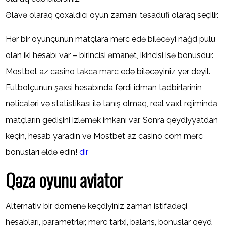
Əlavə olaraq çoxaldıcı oyun zamanı təsadüfi olaraq seçilir.
Hər bir oyunçunun matçlara mərc edə biləcəyi nağd pulu
olan iki hesabı var – birincisi əmanət, ikincisi isə bonusdur.
Mostbet az casino təkcə mərc edə biləcəyiniz yer deyil.
Futbolçunun şəxsi hesabında fərdi idman tədbirlərinin
nəticələri və statistikası ilə tanış olmaq, real vaxt rejimində
matçların gedişini izləmək imkanı var. Sonra qeydiyyatdan
keçin, hesab yaradın və Mostbet az casino com mərc
bonusları əldə edin!
dir
Qəza oyunu aviator
Alternativ bir domenə keçdiyiniz zaman istifadəçi
hesabları, parametrlər, mərc tarixi, balans, bonuslar qeyd