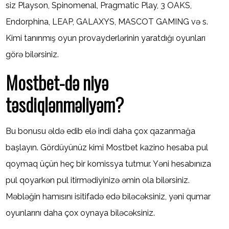
siz Playson, Spinomenal, Pragmatic Play, 3 OAKS,
Endorphina, LEAP, GALAXYS, MASCOT GAMING və s.
Kimi tanınmış oyun provayderlərinin yaratdığı oyunları
görə bilərsiniz.
Mostbet-də niyə
təsdiqlənməliyəm?
Bu bonusu əldə edib elə indi daha çox qazanmağa
başlayın. Gördüyünüz kimi Mostbet kazino hesaba pul
qoymaq üçün heç bir komissya tutmur. Yəni hesabınıza
pul qoyarkən pul itirmədiyinizə əmin ola bilərsiniz.
Məbləğin hamısını isitifadə edə biləcəksiniz, yəni qumar
oyunlarını daha çox oynaya biləcəksiniz.