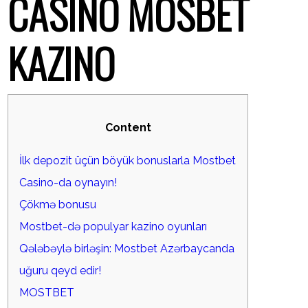
CASINO MOSBET
KAZINO
Content
İlk depozit üçün böyük bonuslarla Mostbet
Casino-da oynayın!
Çökmə bonusu
Mostbet-də populyar kazino oyunları
Qələbəylə birləşin: Mostbet Azərbaycanda
uğuru qeyd edir!
MOSTBET