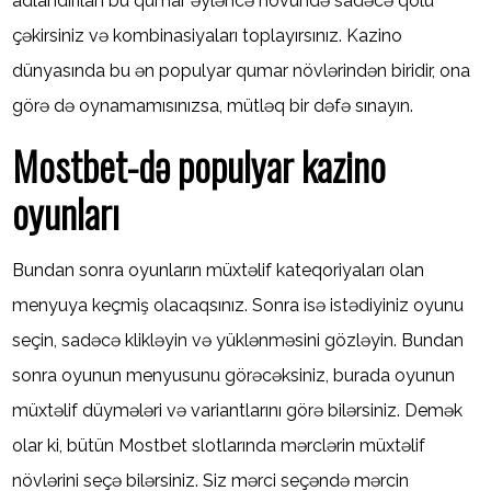
adlandırılan bu qumar əyləncə növündə sadəcə qolu
çəkirsiniz və kombinasiyaları toplayırsınız. Kazino
dünyasında bu ən populyar qumar növlərindən biridir, ona
görə də oynamamısınızsa, mütləq bir dəfə sınayın.
Mostbet-də populyar kazino
oyunları
Bundan sonra oyunların müxtəlif kateqoriyaları olan
menyuya keçmiş olacaqsınız. Sonra isə istədiyiniz oyunu
seçin, sadəcə klikləyin və yüklənməsini gözləyin. Bundan
sonra oyunun menyusunu görəcəksiniz, burada oyunun
müxtəlif düymələri və variantlarını görə bilərsiniz. Demək
olar ki, bütün Mostbet slotlarında mərclərin müxtəlif
növlərini seçə bilərsiniz. Siz mərci seçəndə mərcin