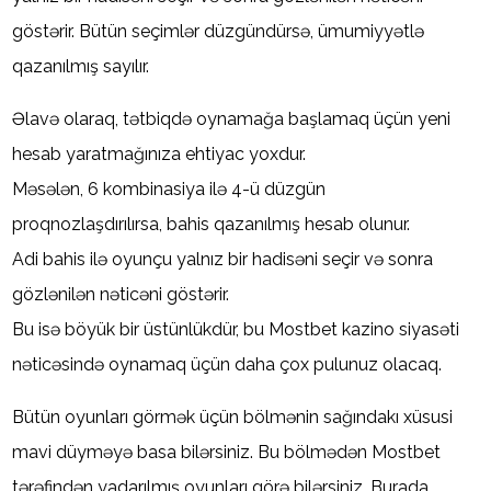
göstərir. Bütün seçimlər düzgündürsə, ümumiyyətlə
qazanılmış sayılır.
Əlavə olaraq, tətbiqdə oynamağa başlamaq üçün yeni
hesab yaratmağınıza ehtiyac yoxdur.
Məsələn, 6 kombinasiya ilə 4-ü düzgün
proqnozlaşdırılırsa, bahis qazanılmış hesab olunur.
Adi bahis ilə oyunçu yalnız bir hadisəni seçir və sonra
gözlənilən nəticəni göstərir.
Bu isə böyük bir üstünlükdür, bu Mostbet kazino siyasəti
nəticəsində oynamaq üçün daha çox pulunuz olacaq.
Bütün oyunları görmək üçün bölmənin sağındakı xüsusi
mavi düyməyə basa bilərsiniz. Bu bölmədən Mostbet
tərəfindən yadarılmış oyunları görə bilərsiniz. Burada