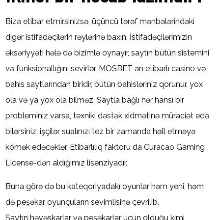
Bizə etibar etmirsinizsə, üçüncü tərəf mənbələrindəki
digər istifadəçilərin rəylərinə baxın. İstifadəçilərimizin
əksəriyyəti hələ də bizimlə oynayır, saytın bütün sistemini
və funksionallığını sevirlər. MOSBET ən etibarlı casino və
bahis saytlarından biridir, bütün bahisləriniz qorunur, yox
ola və ya yox ola bilməz. Saytla bağlı hər hansı bir
probleminiz varsa, texniki dəstək xidmətinə müraciət edə
bilərsiniz, işçilər sualınızı tez bir zamanda həll etməyə
kömək edəcəklər. Etibarlılıq faktoru da Curacao Gaming
License-dən aldığımız lisenziyadır.
Buna görə də bu kateqoriyadakı oyunlar həm yeni, həm
də peşəkar oyunçuların sevimlisinə çevrilib.
Saytın həvəskarlar və peşəkarlar üçün olduğu kimi