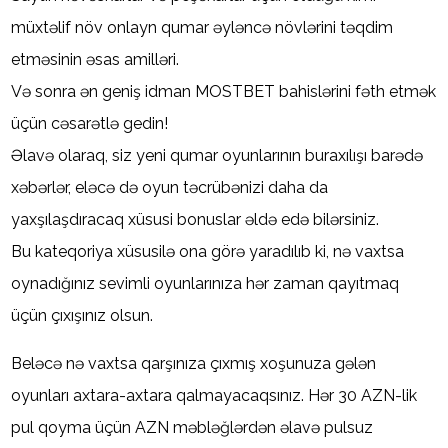
müxtəlif növ onlayn qumar əyləncə növlərini təqdim
etməsinin əsas amilləri.
Və sonra ən geniş idman MOSTBET bahislərini fəth etmək
üçün cəsarətlə gedin!
Əlavə olaraq, siz yeni qumar oyunlarının buraxılışı barədə
xəbərlər, eləcə də oyun təcrübənizi daha da
yaxşılaşdıracaq xüsusi bonuslar əldə edə bilərsiniz.
Bu kateqoriya xüsusilə ona görə yaradılıb ki, nə vaxtsa
oynadığınız sevimli oyunlarınıza hər zaman qayıtmaq
üçün çıxışınız olsun.
Beləcə nə vaxtsa qarşınıza çıxmış xoşunuza gələn
oyunları axtara-axtara qalmayacaqsınız. Hər 30 AZN-lik
pul qoyma üçün AZN məbləğlərdən əlavə pulsuz