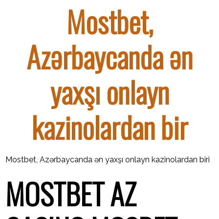
Mostbet,
Azərbaycanda ən
yaxşı onlayn
kazinolardan bir
Mostbet, Azərbaycanda ən yaxşı onlayn kazinolardan biri
MOSTBET AZ