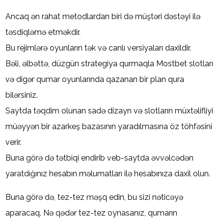
Ancaq ən rahat metodlardan biri də müştəri dəstəyi ilə
təsdiqləmə etməkdir.
Bu rejimlərə oyunların tək və canlı versiyaları daxildir.
Bəli, əlbəttə, düzgün strategiya qurmaqla Mostbet slotları
və digər qumar oyunlarında qazanan bir plan qura
bilərsiniz.
Saytda təqdim olunan sadə dizayn və slotların müxtəlifliyi
müəyyən bir azarkeş bazasının yaradılmasına öz töhfəsini
verir.
Buna görə də tətbiqi endirib veb-saytda əvvəlcədən
yaratdığınız hesabın məlumatları ilə hesabınıza daxil olun.
Buna görə də, tez-tez məşq edin, bu sizi nəticəyə
aparacaq. Nə qədər tez-tez oynasanız, qumarın