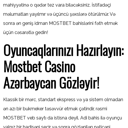
mahiyyətinə o qədər tez vara biləcəksiniz. İstifadəçi
məlumatları yayılmır və üçüncü şəxslərə ötürülmür. Və
sonra ən geniş idman MOSTBET bahislərini fəth etmək
üçün cəsarətlə gedin!
Oyuncaqlarınızı Hazırlayın:
Mostbet Casino
Azərbaycan Gözləyir!
Klassik bir mərc, standart ekspress və ya sistem olmadan
ən azı bir bukmeker təsəvvür etmək çətindir, rəsmi
MOSTBET veb saytı da istisna deyil. Adi bahis ilə oyunçu
yalnız bir hadisəni seçir və sonra gözlənilən nəticəni