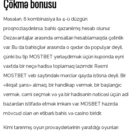
Çökmə bonusu
Məsələn, 6 kombinasiya ilə 4-ü düzgün
proqnozlaşdırılırsa, bahis qazanılmış hesab olunur.
Dezavantajlar arasında əmsalları hesablamaqda çətinlik
var. Bu da bahisçilər arasında o qədər də populyar deyil,
çünki bu tip MOSTBET yerləşdirmək üçün kuponda eyni
vaxtda bir neçə hadisə toplamaq lazımdır. Rəsmi
MOSTBET veb saytındakı mərclər qayda istisna deyil. Bir
«ikiqat şans» almaq, bir handikap vermək, bir başlanğıc
vermək, cəmi seçmək və ya bir hadisənin nəticəsi üçün adi
bazardan istifadə etmək imkanı var. MOSBET hazırda
mövcud olan ən etibarlı bahis və casino biridir.
Kimi tanınmış oyun provayderlərinin yaratdığı oyunları