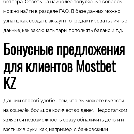
беттера. Ответы на наиболее популярные вопросы
можно найти в разделе FAQ. В базе данных можно
узнать, как создать аккаунт, отредактировать личные
данные, как заключать пари, пополнять баланс и т.д.
Бонусные предложения
для клиентов Mostbet
KZ
Данный способ удобен тем, что вы можете вывести
на кошелёк большое количество денег. Недостатком
является невозможность сразу обналичить деньги и
взять их в руки, как, например, с банковскими