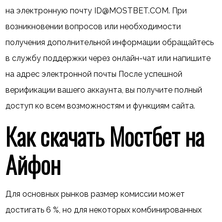
на электронную почту ID@MOSTBET.COM. При
возникновении вопросов или необходимости
получения дополнительной информации обращайтесь
в службу поддержки через онлайн-чат или напишите
на адрес электронной почты После успешной
верификации вашего аккаунта, вы получите полный
доступ ко всем возможностям и функциям сайта.
Как скачать Мостбет на
Айфон
Для основных рынков размер комиссии может
достигать 6 %, но для некоторых комбинированных