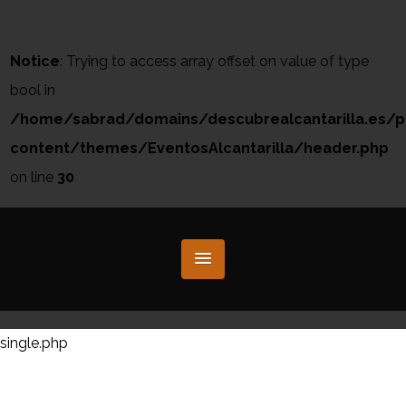
Notice
: Trying to access array offset on value of type
bool in
/home/sabrad/domains/descubrealcantarilla.es/p
content/themes/EventosAlcantarilla/header.php
on line
30
single.php