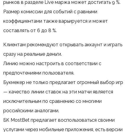
рынков в разделе Live маржа может достигать 9 %.
Размер комиссии для событий с равными
коэффициентами также варьируется и может
составлять от 6 до 8 %.
Клиентам рекомендуют открывать аккаунт и играть
сразу на реальные деньги.
Линию можно настроить в соответствии с
предпочтениями пользователя.
Букмекер не только предлагает огромный выбор игр
— качество линии ставок на эти матчи является
исключительным по сравнению со многими
российскими аналогами.
БК MostBet предлагает воспользоваться своими
услугами через мобильные приложения, есть версии