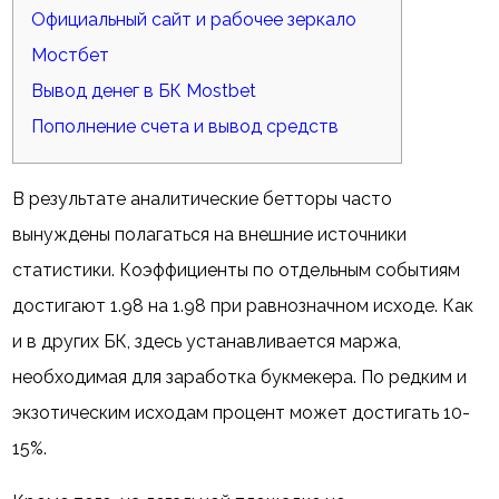
Официальный сайт и рабочее зеркало
Мостбет
Вывод денег в БК Mostbet
Пополнение счета и вывод средств
В результате аналитические бетторы часто
вынуждены полагаться на внешние источники
статистики. Коэффициенты по отдельным событиям
достигают 1.98 на 1.98 при равнозначном исходе. Как
и в других БК, здесь устанавливается маржа,
необходимая для заработка букмекера. По редким и
экзотическим исходам процент может достигать 10-
15%.