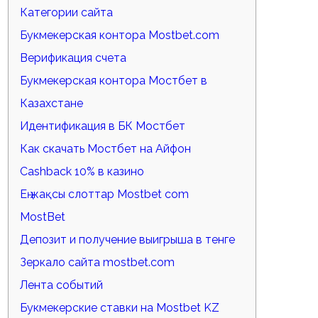
Категории сайта
Букмекерская контора Mostbet.com
Верификация счета
Букмекерская контора Мостбет в
Казахстане
Идентификация в БК Мостбет
Как скачать Мостбет на Айфон
Cashback 10% в казино
Ең жақсы слоттар Mostbet com
MostBet
Депозит и получение выигрыша в тенге
Зеркало сайта mostbet.com
Лента событий
Букмекерские ставки на Mostbet KZ