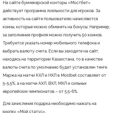
На сайте букмекерской конторы «Мостбет»
действует программа лояльности для игроков. За
активность на сайте пользователю начисляются
коины, которые можно обменять на бонусы. Например,
за заполнение профиля можно получить 50 коинов.
Требуется указать номер мобильного телефона и
выбрать валюту счета. Если вы заходите на сайт,
находясь на территории Казахстана, то в качестве
валюты счета по умолчанию будет установлен тенге.
Маржа на матчи КХЛ и НХЛ в Mostbet составляет от
5-5.5%, а на матчи АХЛ, ВХЛ, МХЛ и сильных
европейских чемпионатов – от 5.5-6%.
Для зачисления подарка необходимо нажать на
кнопку «Мой статус».