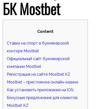
БК Mostbet
Content
Ставки на спорт в букмекерской
конторе Mostbet
Официальный сайт букмекерской
компании Mostbet
Регистрация на сайте Mostbet KZ
Mostbet – престижное онлайн-казино
Как установить приложение на iOS:
Бонусные предложения для клиентов
Mostbet KZ