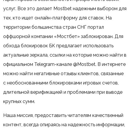
услуг. Все это делает Mostbet надежным выбором для
тех, кто ищет онлайн-платформу для ставок. На
территории большинства стран СНГ портал
оффшорной компании «Мостбет» заблокирован. Для
обхода блокировок БК предлагает использовать
актуальные зеркала, ссылки на которые можно найти в
официальном Telegram-канале @Mostbet. В интернете
можно найти негативные отзывы клиентов, связанные
с необоснованными блокировками игровых счетов,
длительной верификацией и проблемами при выводе
крупных сумм.
Наша миссия, предоставить читателям качественный
контент, всегда опираясь на надежность информации,