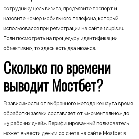
сотруднику цель визита, предъявите паспорт и
назовите номер мобильного телефона, который
использовался при регистрации на сайте 1cupis.ru.
Если посмотреть на процедуру идентификации
объективно, то здесь есть два нюанса.
Сколько по времени
выводит Мостбет?
В зависимости от выбранного метода кешаута время
обработки заявки составляет от «моментально» до
«5 рабочих дней». Верифицированный пользователь
может вывести деньги со счета на сайте Mostbet в