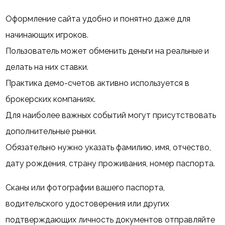
Оформление сайта удобно и понятно даже для
начинающих игроков.
Пользователь может обменить деньги на реальные и
делать на них ставки.
Практика демо-счетов активно используется в
брокерских компаниях.
Для наиболее важных событий могут присутствовать
дополнительные рынки.
Обязательно нужно указать фамилию, имя, отчество,
дату рождения, страну проживания, номер паспорта.
Сканы или фотографии вашего паспорта,
водительского удостоверения или других
подтверждающих личность документов отправляйте