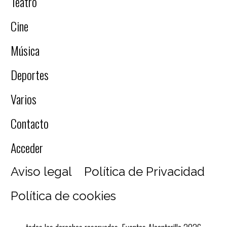
Teatro
Cine
Música
Deportes
Varios
Contacto
Acceder
Aviso legal
Política de Privacidad
Política de cookies