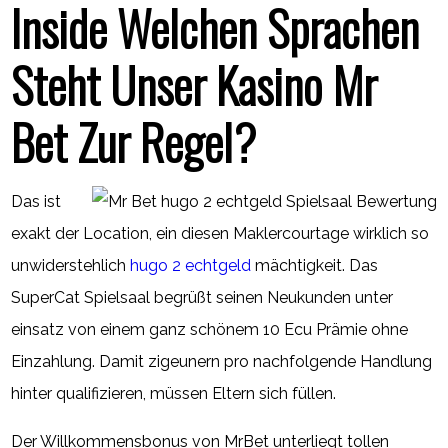
Inside Welchen Sprachen
Steht Unser Kasino Mr
Bet Zur Regel?
Das ist
exakt der Location, ein diesen Maklercourtage wirklich so
unwiderstehlich
hugo 2 echtgeld
mächtigkeit. Das
SuperCat Spielsaal begrüßt seinen Neukunden unter
einsatz von einem ganz schönem 10 Ecu Prämie ohne
Einzahlung. Damit zigeunern pro nachfolgende Handlung
hinter qualifizieren, müssen Eltern sich füllen.
Der Willkommensbonus von MrBet unterliegt tollen