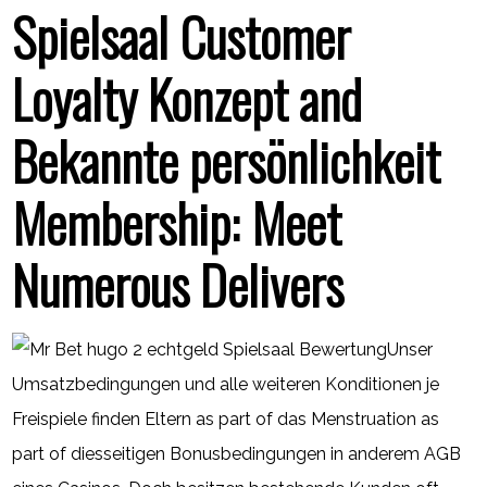
Spielsaal Customer
Loyalty Konzept and
Bekannte persönlichkeit
Membership: Meet
Numerous Delivers
Unser
Umsatzbedingungen und alle weiteren Konditionen je
Freispiele finden Eltern as part of das Menstruation as
part of diesseitigen Bonusbedingungen in anderem AGB