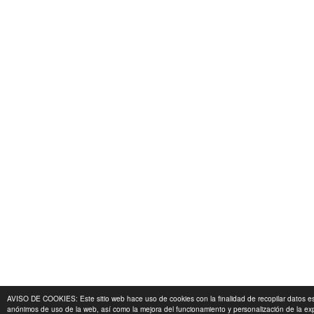
AVISO DE COOKIES: Este sitio web hace uso de cookies con la finalidad de recopilar datos es
anónimos de uso de la web, así como la mejora del funcionamiento y personalización de la ex