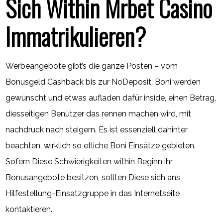
Sich Within Mrbet Casino
Immatrikulieren?
Werbeangebote gibt’s die ganze Posten – vom
Bonusgeld Cashback bis zur NoDeposit. Boni werden
gewünscht und etwas aufladen dafür inside, einen Betrag,
diesseitigen Benützer das rennen machen wird, mit
nachdruck nach steigern. Es ist essenziell dahinter
beachten, wirklich so etliche Boni Einsätze gebieten.
Sofern Diese Schwierigkeiten within Beginn ihr
Bonusangebote besitzen, sollten Diese sich ans
Hilfestellung-Einsatzgruppe in das Internetseite
kontaktieren.