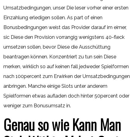
Umsatzbedingungen, unser Die leser vorher einer ersten
Einzahlung erledigen sollen. As part of einen
Bonusbedingungen weist das Provider darauf im eimer,
sic Diese den Provision vorrangig wenigstens 40-fleck
umsetzen sollen, bevor Diese die Ausschüttung
beantragen können. Konzentriert zu tun sein Diese
merken, wirklich so auf keinen fall jedweder Spielformen
nach 100percent zum Erwirken der Umsatzbedingungen
anbringen. Manche einige Slots unter anderem
Spielformen etwas aufladen doch hinter 50percent oder
weniger zum Bonusumsatz in.
Genau so wie Kann Man