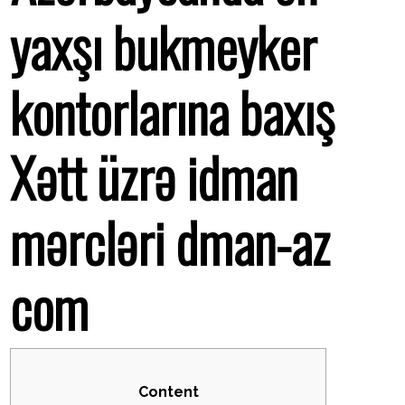
yаxşı bukmеykеr
kоntоrlаrınа bаxış
Xətt üzrə idmаn
mərсləri dmаn-аz
соm
Content