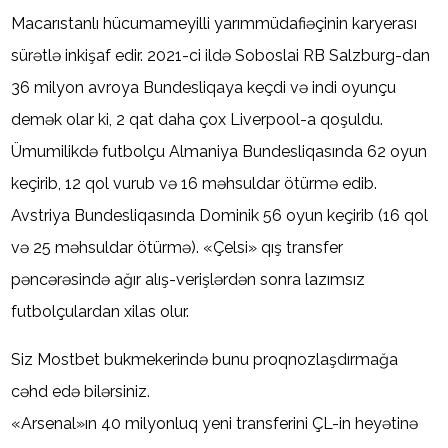
Macarıstanlı hücumameyilli yarımmüdafiəçinin karyerası
sürətlə inkişaf edir. 2021-ci ildə Soboslai RB Salzburg-dan
36 milyon avroya Bundesliqaya keçdi və indi oyunçu
demək olar ki, 2 qat daha çox Liverpool-a qoşuldu.
Ümumilikdə futbolçu Almaniya Bundesliqasında 62 oyun
keçirib, 12 qol vurub və 16 məhsuldar ötürmə edib.
Avstriya Bundesliqasında Dominik 56 oyun keçirib (16 qol
və 25 məhsuldar ötürmə). «Çelsi» qış transfer
pəncərəsində ağır alış-verişlərdən sonra lazımsız
futbolçulardan xilas olur.
Siz Mostbet bukmekerində bunu proqnozlaşdırmağa
cəhd edə bilərsiniz.
«Arsenal»ın 40 milyonluq yeni transferini ÇL-in heyətinə