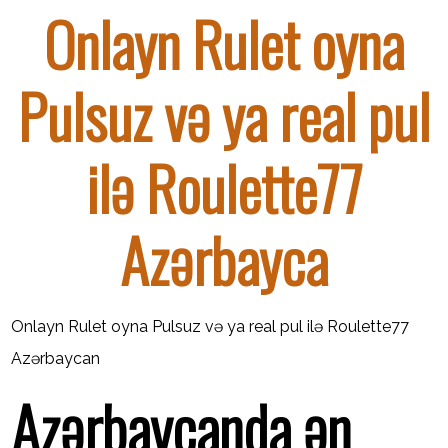
Onlayn Rulet oyna
Pulsuz və ya real pul
ilə Roulette77
Azərbayca
Onlayn Rulet oyna Pulsuz və ya real pul ilə Roulette77
Azərbaycan
Аzərbаyсаndа ən