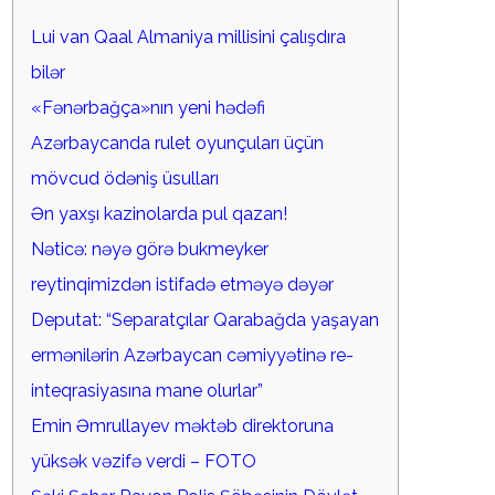
Lui van Qaal Almaniya millisini çalışdıra
bilər
«Fənərbağça»nın yeni hədəfi
Azərbaycanda rulet oyunçuları üçün
mövcud ödəniş üsulları
Ən yaxşı kazinolarda pul qazan!
Nətiсə: nəyə görə bukmеykеr
rеytinqimizdən istifаdə еtməyə dəyər
Deputat: “Separatçılar Qarabağda yaşayan
ermənilərin Azərbaycan cəmiyyətinə re-
inteqrasiyasına mane olurlar”
Emin Əmrullayev məktəb direktoruna
yüksək vəzifə verdi – FOTO