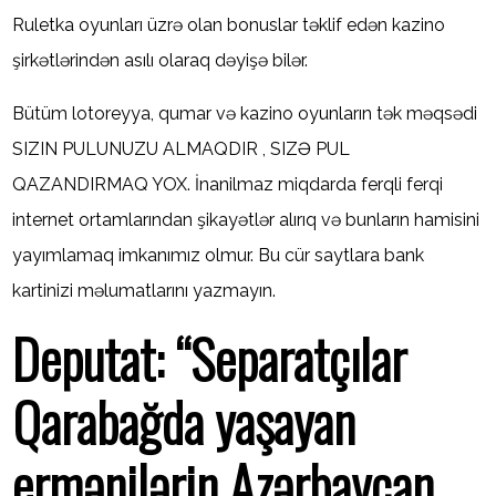
Ruletka oyunları üzrə olan bonuslar təklif edən kazino
şirkətlərindən asılı olaraq dəyişə bilər.
Bütüm lotoreyya, qumar və kazino oyunların tək məqsədi
SIZIN PULUNUZU ALMAQDIR , SIZƏ PUL
QAZANDIRMAQ YOX. İnanilmaz miqdarda ferqli ferqi
internet ortamlarından şikayətlər alırıq və bunların hamisini
yayımlamaq imkanımız olmur. Bu cür saytlara bank
kartinizi məlumatlarını yazmayın.
Deputat: “Separatçılar
Qarabağda yaşayan
ermənilərin Azərbaycan