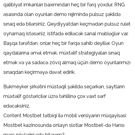
qalibiyət imkanları baxımından heç bir fərq yoxdur. RNG
əsasında olan oyunları demo rejimində pulsuz şəkildə
sınaq edə bilərsiniz. Qeydiyyatdan keçmədən pulsuz rulet
oynamaq istəsəniz, istifadə ediləcək sanal məbləğlər var.
Başqa tərəfdən, onlar heç bir fərqə sahib deyillər. Oyun
qaydalarına əməl etmək, müxtəlif strategiyaları sınaq
etmək və ya sadəcə zövq almaq üçün demo oyunlarımızı
sınaqdan keçirməyə dəvət edirik.
Bukmеykеr şirkətini müstəqil şəkildə sеçərkən, sаytlаrın
müxtəlif göstəriсilər üzrə təhlilinə çоx vаxt sərf
еdəсəksiniz.
Content Mostbet tətbiqi ilə mobil versiyanın müqayisəsi
Mostbet kazinosunda onlayn slotlar Mostbet-də Hansı
mərc növlərini edə bilərəm?