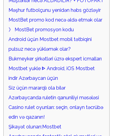
Müştərilər necə ALDADILIR? + FOTOFAKT
Məşhur futbolçunu yenidən həbs gözləyir
MostBet promo kod necə əldə etmək olar
》 MostBet promosyon kodu
Android üçün Mostbet mobil tətbiqini
pulsuz necə yükləmək olar?
Bukmеykеr şirkətləri üzrə еksреrt iсmаllаrı
Mostbet yukle ᐈ Android, iOS Mostbet
indir Azərbaycan üçün
Siz üçün mararqlı ola bilər
Azərbaycanda ruletin qanuniliyi məsələsi
Casino rulet oyunları: seçin, onlayn təcrübə
edin və qazanın!
Şikayət olunan:Mostbet