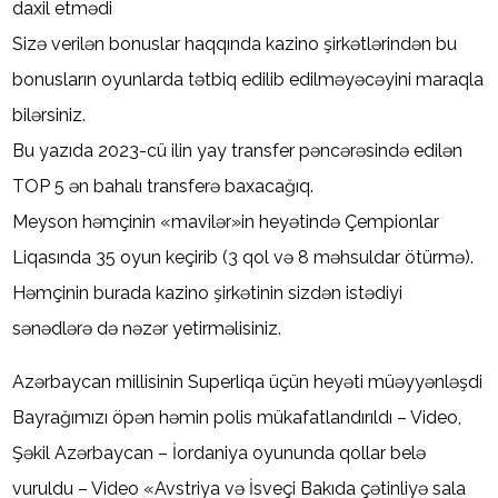
daxil etmədi
Sizə verilən bonuslar haqqında kazino şirkətlərindən bu
bonusların oyunlarda tətbiq edilib edilməyəcəyini maraqla
bilərsiniz.
Bu yazıda 2023-cü ilin yay transfer pəncərəsində edilən
TOP 5 ən bahalı transferə baxacağıq.
Meyson həmçinin «mavilər»in heyətində Çempionlar
Liqasında 35 oyun keçirib (3 qol və 8 məhsuldar ötürmə).
Həmçinin burada kazino şirkətinin sizdən istədiyi
sənədlərə də nəzər yetirməlisiniz.
Azərbaycan millisinin Superliqa üçün heyəti müəyyənləşdi
Bayrağımızı öpən həmin polis mükafatlandırıldı – Video,
Şəkil Azərbaycan – İordaniya oyununda qollar belə
vuruldu – Video «Avstriya və İsveçi Bakıda çətinliyə sala