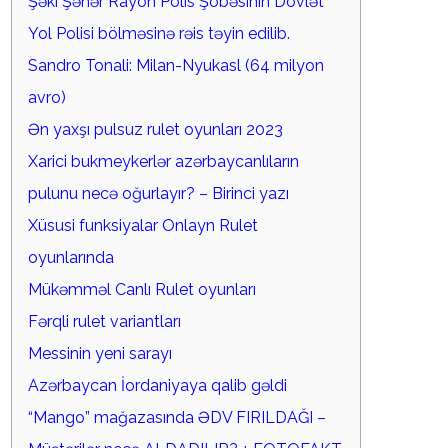
Şəki Şəhər Rayon Polis Şöbəsinin Dövlət
Yol Polisi bölməsinə rəis təyin edilib.
Sandro Tonali: Milan-Nyukasl (64 milyon
avro)
Ən yaxşı pulsuz rulet oyunları 2023
Xarici bukmeykerlər azərbaycanlıların
pulunu necə oğurlayır? – Birinci yazı
Xüsusi funksiyalar Onlayn Rulet
oyunlarında
Mükəmməl Canlı Rulet oyunları
Fərqli rulet variantları
Messinin yeni sarayı
Azərbaycan İordaniyaya qalib gəldi
“Mango” mağazasında ƏDV FIRILDAĞI –