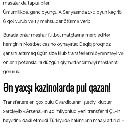
masalar da tapıla bilər.
Ümumilikdə, gənc oyunçu A Seriyasında 130 oyun keçirib,
8 qol vurub və 17 məhsuldar ötürmə verib.
Burada onlar məşhur futbol matçlarına mərc edirlər,
həmçinin Mostbet casino oynayırlar. Dəqiq proqnoz
şansını artırmaq üçün sizə klub transferlərini öyrənməyi və
onların potensialını düzgün qiymətləndirməyi məsləhət
görürük.
Ən yaxşı kazinolarda pul qazan!
Transferlərə ən çox pulu Qvardiolanın işlədiyi klublar
xərcləyib «Arsenal»ın 40 milyonluq yeni transferini ÇL-in
heyətinə daxil etmədi Türkiyədə hakimlərin maaşı artırıldı –