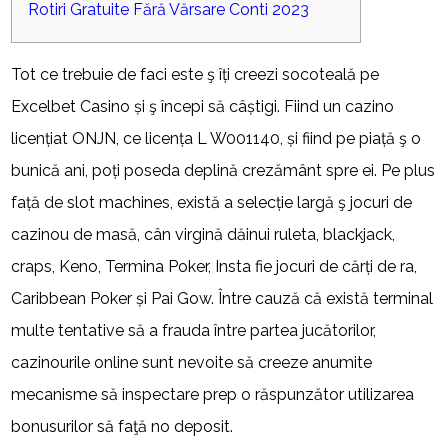
Rotiri Gratuite Fără Vărsare Conti 2023
Tot ce trebuie de faci este ş îți creezi socoteală pe
Excelbet Casino și ş începi să câștigi. Fiind un cazino
licențiat ONJN, ce licența L W001140, și fiind pe piață ş o
bunică ani, poți poseda deplină crezământ spre ei. Pe plus
față de slot machines, există a selecție largă ş jocuri de
cazinou de masă, cân virgină dăinui ruleta, blackjack,
craps, Keno, Termina Poker, Insta fie jocuri de cărți de ra,
Caribbean Poker și Pai Gow.
Între cauză că există terminal
multe tentative să a frauda între partea jucătorilor,
cazinourile online sunt nevoite să creeze anumite
mecanisme să inspectare prep o răspunzător utilizarea
bonusurilor să faţă no deposit.