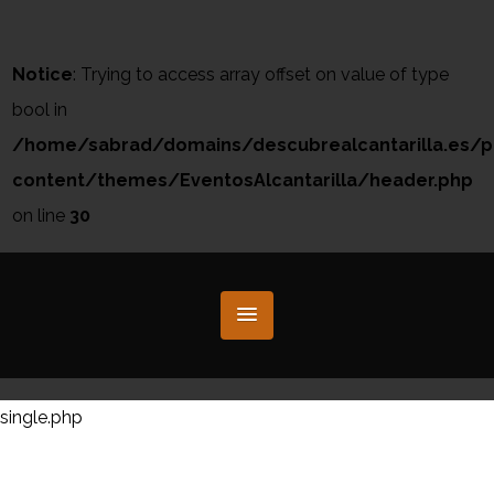
Notice
: Trying to access array offset on value of type
bool in
/home/sabrad/domains/descubrealcantarilla.es/p
content/themes/EventosAlcantarilla/header.php
on line
30
single.php