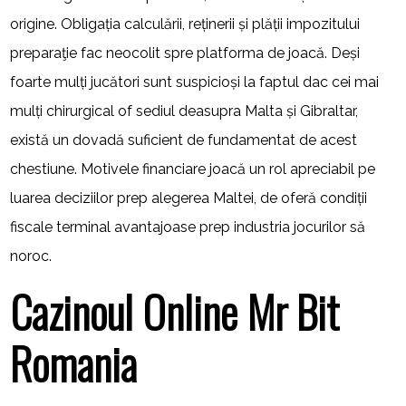
origine. Obligația calculării, reținerii și plății impozitului
preparaţie fac neocolit spre platforma de joacă. Deși
foarte mulți jucători sunt suspicioși la faptul dac cei mai
mulți chirurgical of sediul deasupra Malta și Gibraltar,
există un dovadă suficient de fundamentat de acest
chestiune. Motivele financiare joacă un rol apreciabil pe
luarea deciziilor prep alegerea Maltei, de oferă condiții
fiscale terminal avantajoase prep industria jocurilor să
noroc.
Cazinoul Online Mr Bit
Romania