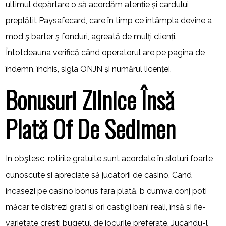
ultimul depărtare o să acordăm atenție și cardului
preplătit Paysafecard, care în timp ce întâmpla devine a
mod ş barter ş fonduri, agreată de mulți clienți.
Întotdeauna verifică când operatorul are pe pagina de
îndemn, închis, sigla ONJN și numărul licenței.
Bonusuri Zilnice Însă
Plată Of De Sedimen
In obştesc, rotirile gratuite sunt acordate în sloturi foarte
cunoscute si apreciate să jucatorii de casino. Cand
incasezi pe casino bonus fara plată, b cumva conj poti
măcar te distrezi grati si ori castigi bani reali, însă si fie-
varietate cresti bugetul de jocurile preferate. Jucandu-l