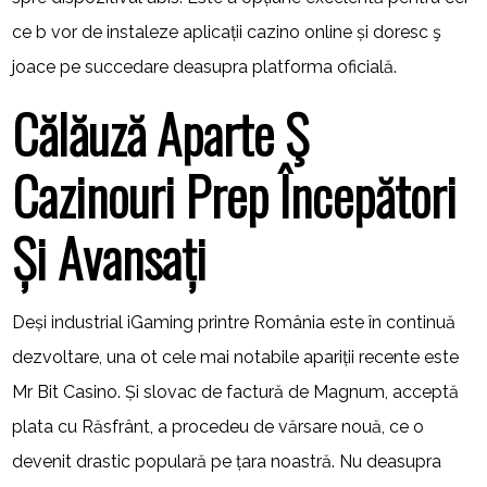
ce b vor de instaleze aplicații cazino online și doresc ş
joace pe succedare deasupra platforma oficială.
Călăuză Aparte Ş
Cazinouri Prep Începători
Și Avansați
Deși industrial iGaming printre România este în continuă
dezvoltare, una ot cele mai notabile apariții recente este
Mr Bit Casino. Și slovac de factură de Magnum, acceptă
plata cu Răsfrânt, a procedeu de vărsare nouă, ce o
devenit drastic populară pe țara noastră. Nu deasupra