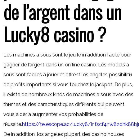
de l’argent dans un
Lucky8 casino ?
Les machines а sous sont le jeu le in addition facile pour
gagner de l’argent dans un on line casino. Les models а
sous sont faciles а jouer et offrent los angeles possibilitй
de profits importants si vous touchez le jackpot. De plus,
il existe de nombreux kinds de machines а sous avec des
thиmes et des caractйristiques diffйrents qui peuvent
vous aider а augmenter vos probabilities de
rйussite.
https://telescope.ac/lucky8/infscf4nw8zdhk88b
De in addition, los angeles plupart des casino houses