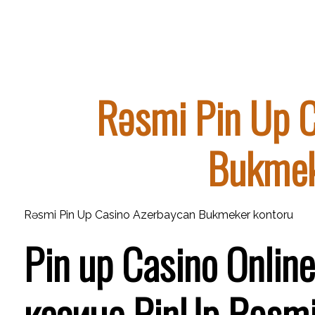
Rəsmi Pin Up 
Bukmek
Rəsmi Pin Up Casino Azerbaycan Bukmeker kontoru
Pin up Casino Onlin
казино PinUp Rəsmi 