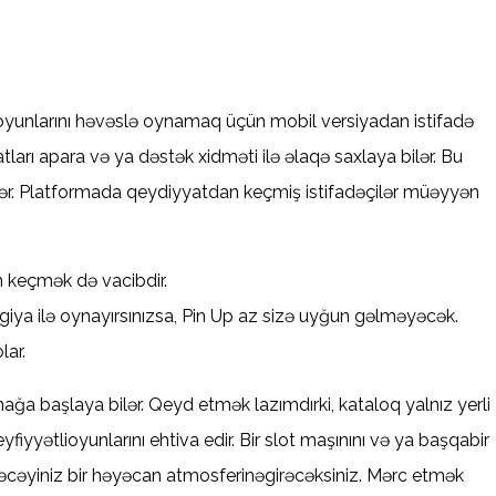
oyunlarını həvəslə oynamaq üçün mobil versiyadan istifadə
tları apara və ya dəstək xidməti ilə əlaqə saxlaya bilər. Bu
ilər. Platformada qeydiyyatdan keçmiş istifadəçilər müəyyən
 keçmək də vacibdir.
iya ilə oynayırsınızsa, Pin Up az sizə uyğun gəlməyəcək.
ar.
ğa başlaya bilər. Qeyd etmək lazımdırki, kataloq yalnız yerli
fiyyətlioyunlarını ehtiva edir. Bir slot maşınını və ya başqabir
əcəyiniz bir həyəcan atmosferinəgirəcəksiniz. Mərc etmək