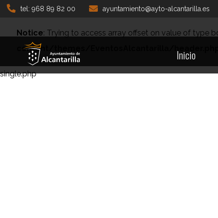
tel: 968 89 82 00
ayuntamiento@ayto-alcantarilla.es
Notice
: Trying to access array offset on value of type b
content/themes/EventosAlcantarilla/header.ph
Inicio
single.php