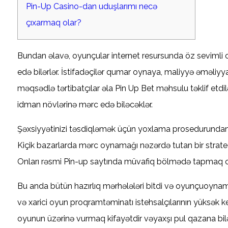
Pin-Up Casino-dan uduşlarımı necə
çıxarmaq olar?
Bundan əlavə, oyunçular internet resursunda öz sevimli 
edə bilərlər. İstifadəçilər qumar oynaya, maliyyə əməliyya
məqsədlə tərtibatçılar əla Pin Up Bet məhsulu təklif etd
idman növlərinə mərc edə biləcəklər.
Şəxsiyyətinizi təsdiqləmək üçün yoxlama prosedurundan
Kiçik bazarlarda mərc oynamağı nəzərdə tutan bir strateg
Onları rəsmi Pin-up saytında müvafiq bölmədə tapmaq ol
Bu anda bütün hazırlıq mərhələləri bitdi və oyunçuoynama
və xarici oyun proqramtəminatı istehsalçılarının yüksək key
oyunun üzərinə vurmaq kifayətdir vəyaxşı pul qazana bil