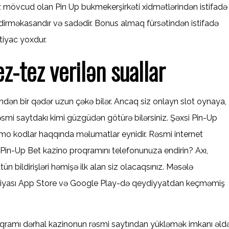
mövcud olan Pin Up bukmekerşirkəti xidmətlərindən istifadə
şdirməkasandır və sadədir. Bonus almaq fürsətindən istifadə
iyac yoxdur.
z-tez verilən suallar
dən bir qədər uzun çəkə bilər. Ancaq siz onlayn slot oynaya,
mi saytdakı kimi güzgüdən götürə bilərsiniz. Şəxsi Pin-Up
mo kodlar haqqında məlumatlar eynidir. Rəsmi internet
in-Up Bet kazino proqramını telefonunuza endirin? Axı,
bildirişləri həmişə ilk alan siz olacaqsınız. Məsələ
ersiyası App Store və Google Play-də qeydiyyatdan keçməmiş
roqramı dərhal kazinonun rəsmi saytından yükləmək imkanı əld