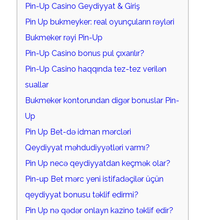
Pin-Up Casino Geydiyyat & Giriş
Pin Up bukmeyker: real oyunçuların rəyləri
Bukmeker rəyi Pin-Up
Pin-Up Casino bonus pul çıxarılır?
Pin-Up Casino haqqında tez-tez verilən
suallar
Bukmeker kontorundan digər bonuslar Pin-
Up
Pin Up Bet-də idman mərcləri
Qeydiyyat məhdudiyyətləri varmı?
Pin Up necə qeydiyyatdan keçmək olar?
Pin-up Bet mərc yeni istifadəçilər üçün
qeydiyyat bonusu təklif edirmi?
Pin Up nə qədər onlayn kazino təklif edir?