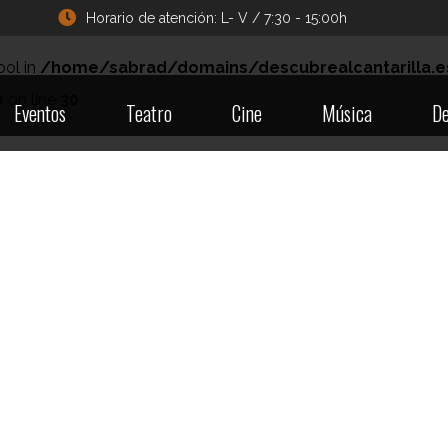
Horario de atención: L- V / 7:30 - 15:00h
ool in
/home/sabrad/domains/descubrealcantarilla.e
p
on line
30
Eventos
Teatro
Cine
Música
De