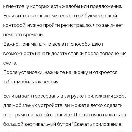
клиентов, у которых есть жалобы или предложения.
Если вы только знакомитесь с этой букмекерской
конторой, нужно пройти регистрацию, что занимает
немного времени.
Важно понимать, что все эти способы дают
возможность начать делать ставки после пополнения
счета.
После установки, нажмите на иконку и откроется
1хбет мобильная версия.
Если вы заинтересованы в загрузке приложения 1xBet
для мобильных устройств, вы можете легко сделать
это прямо на нашей странице. Достаточно нажать на
большой вертикальный бутон “Скачать приложение