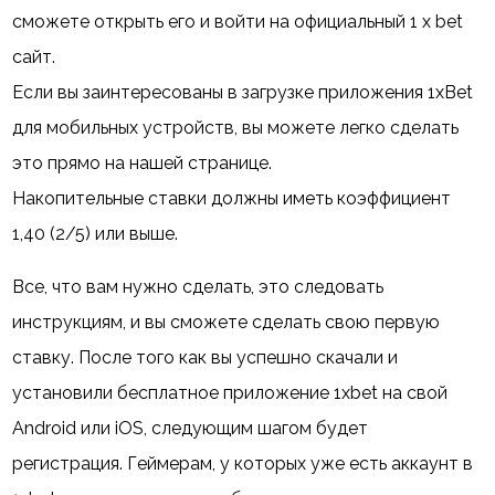
сможете открыть его и войти на официальный 1 x bet
сайт.
Если вы заинтересованы в загрузке приложения 1xBet
для мобильных устройств, вы можете легко сделать
это прямо на нашей странице.
Накопительные ставки должны иметь коэффициент
1,40 (2/5) или выше.
Все, что вам нужно сделать, это следовать
инструкциям, и вы сможете сделать свою первую
ставку. После того как вы успешно скачали и
установили бесплатное приложение 1xbet на свой
Android или iOS, следующим шагом будет
регистрация. Геймерам, у которых уже есть аккаунт в