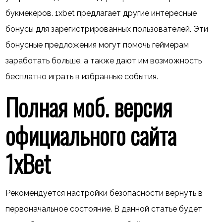
букмекеров. 1xbet предлагает другие интересные
бонусы для зарегистрированных пользователей. Эти
бонусные предложения могут помочь геймерам
заработать больше, а также дают им возможность
бесплатно играть в избранные события.
Полная моб. версия
официального сайта
1xBet
Рекомендуется настройки безопасности вернуть в
первоначальное состояние. В данной статье будет