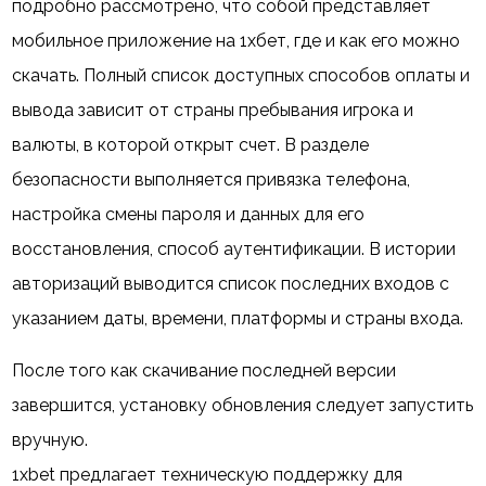
подробно рассмотрено, что собой представляет
мобильное приложение на 1хбет, где и как его можно
скачать. Полный список доступных способов оплаты и
вывода зависит от страны пребывания игрока и
валюты, в которой открыт счет. В разделе
безопасности выполняется привязка телефона,
настройка смены пароля и данных для его
восстановления, способ аутентификации. В истории
авторизаций выводится список последних входов с
указанием даты, времени, платформы и страны входа.
После того как скачивание последней версии
завершится, установку обновления следует запустить
вручную.
1xbet предлагает техническую поддержку для