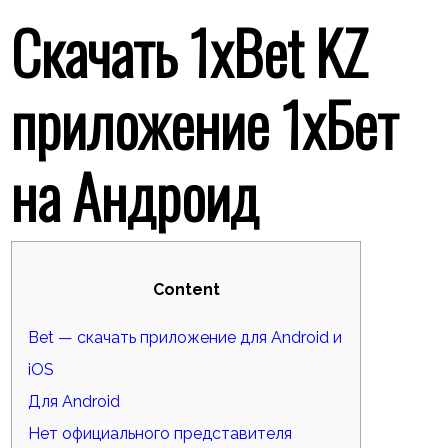
Скачать 1xBet KZ
приложение 1хБет
на Андроид
Content
Bet — скачать приложение для Android и
іOS
Для Android
Нет официального представителя