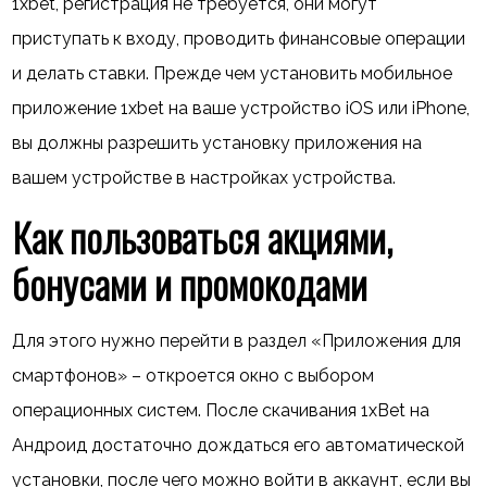
1xbet, регистрация не требуется, они могут
приступать к входу, проводить финансовые операции
и делать ставки. Прежде чем установить мобильное
приложение 1xbet на ваше устройство iOS или iPhone,
вы должны разрешить установку приложения на
вашем устройстве в настройках устройства.
Как пользоваться акциями,
бонусами и промокодами
Для этого нужно перейти в раздел «Приложения для
смартфонов» – откроется окно с выбором
операционных систем. После скачивания 1xBet на
Андроид достаточно дождаться его автоматической
установки, после чего можно войти в аккаунт, если вы