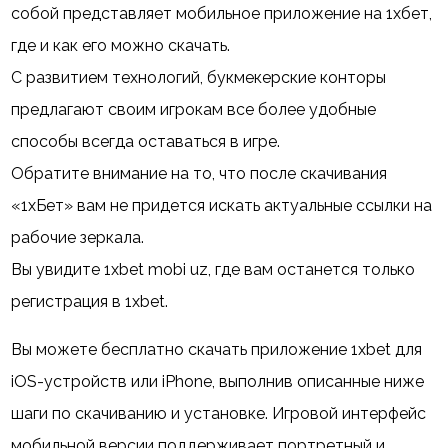
собой представляет мобильное приложение на 1хбет,
где и как его можно скачать.
С развитием технологий, букмекерские конторы
предлагают своим игрокам все более удобные
способы всегда оставаться в игре.
Обратите внимание на то, что после скачивания
«1хБет» вам не придется искать актуальные ссылки на
рабочие зеркала.
Вы увидите 1xbet mobi uz, где вам останется только
регистрация в 1xbet.
Вы можете бесплатно скачать приложение 1xbet для
iOS-устройств или iPhone, выполнив описанные ниже
шаги по скачиванию и установке. Игровой интерфейс
мобильной версии поддерживает портретный и