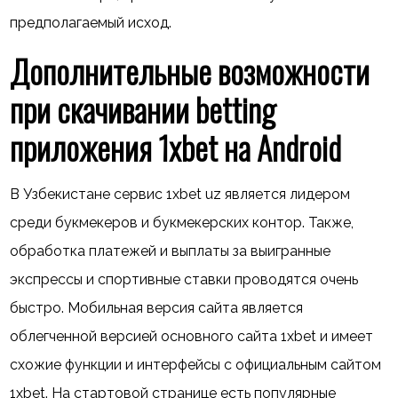
предполагаемый исход.
Дополнительные возможности
при скачивании betting
приложения 1xbet на Android
В Узбекистане сервис 1xbet uz является лидером
среди букмекеров и букмекерских контор. Также,
обработка платежей и выплаты за выигранные
экспрессы и спортивные ставки проводятся очень
быстро. Мобильная версия сайта является
облегченной версией основного сайта 1xbet и имеет
схожие функции и интерфейсы с официальным сайтом
1xbet. На стартовой странице есть популярные