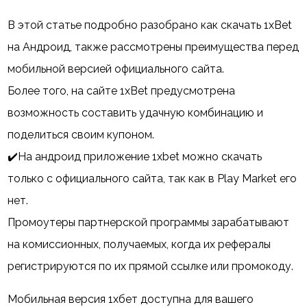
В этой статье подробно разобрано как скачать 1xBet
на Андроид, также рассмотрены преимущества перед
мобильной версией официального сайта.
Более того, на сайте 1xBet предусмотрена
возможность составить удачную комбинацию и
поделиться своим купоном.
✔️На андроид приложение 1xbet можно скачать
только с официального сайта, так как в Play Market его
нет.
Промоутеры партнерской программы зарабатывают
на комиссионных, получаемых, когда их рефералы
регистрируются по их прямой ссылке или промокоду.
Мобильная версия 1хбет доступна для вашего