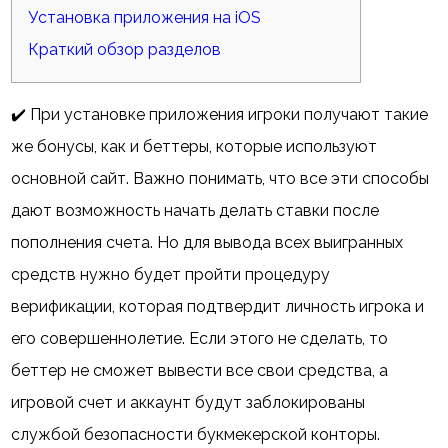
Установка приложения на iOS
Краткий обзор разделов
✔️ При установке приложения игроки получают такие
же бонусы, как и беттеры, которые используют
основной сайт. Важно понимать, что все эти способы
дают возможность начать делать ставки после
пополнения счета. Но для вывода всех выигранных
средств нужно будет пройти процедуру
верификации, которая подтвердит личность игрока и
его совершеннолетие. Если этого не сделать, то
беттер не сможет вывести все свои средства, а
игровой счет и аккаунт будут заблокированы
службой безопасности букмекерской конторы.