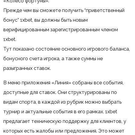
«Колесо фортуны».
Прежде чем вы сможете получить “приветственный
бонус” 1xbet, вы должны быть новым
верифицированным зарегистрированным членом
1xbet.
Тут показано состояние основного игрового баланса,
бонусного счета игрока, а также суммы не
разыгранных ставок.
В меню приложения «Линия» собраны все события,
доступные для ставок. Они структурированы по
видам спорта, в каждой из рубрик можно выбрать
турнир и актуальные события в его рамках. 1xbet
предлагает техническую поддержку для клиентов, у
которых есть жалобы или предложения. Это может