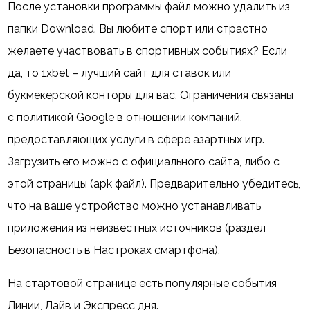
После установки программы файл можно удалить из
папки Download. Вы любите спорт или страстно
желаете участвовать в спортивных событиях? Если
да, то 1xbet – лучший сайт для ставок или
букмекерской конторы для вас. Ограничения связаны
с политикой Google в отношении компаний,
предоставляющих услуги в сфере азартных игр.
Загрузить его можно с официального сайта, либо с
этой страницы (apk файл). Предварительно убедитесь,
что на ваше устройство можно устанавливать
приложения из неизвестных источников (раздел
Безопасность в Настроках смартфона).
На стартовой странице есть популярные события
Линии, Лайв и Экспресс дня.