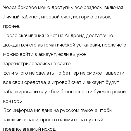
Через боковое меню доступны все разделы, включая
Личный кабинет, игровой счет, историю ставок,
прочее.
После скачивания 1xBet на Андроид достаточно
дождаться его автоматической установки, после чего
можно войти в аккаунт, если вы уже
зарегистрировались на сайте.
Если этого не сделать, то беттер не сможет вывести
все свои средства, а игровой счет и аккаунт будут
заблокированы службой безопасности букмекерской
конторы.
Вся информация дана на русском языке, а чтобы
заключить пари, просто нажмите на нужный
предполагаемый исход.