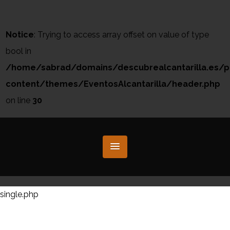
Notice
: Trying to access array offset on value of type
bool in
/home/sabrad/domains/descubrealcantarilla.es/p
content/themes/EventosAlcantarilla/header.php
on line
30
single.php