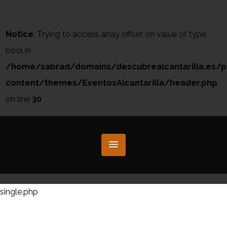
Notice
: Trying to access array offset on value of type
bool in
/home/sabrad/domains/descubrealcantarilla.es/p
content/themes/EventosAlcantarilla/header.php
on line
30
single.php