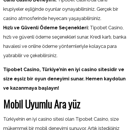
krupiyeler eşliğinde oyunlar oynayabilirsiniz. Gerçek bir
casino atmosferinde heyecanı yaşayabilirsiniz.
Hızlı ve Güvenli Ödeme Seçenekleri:
Tipobet Casino,
hızlı ve güvenli ödeme seçenekleri sunar. Kredi kartı, banka
havalesi ve online ödeme yöntemleriyle kolayca para
yatırabilir ve çekebilirsiniz.
Tipobet Casino, Türkiye’nin en iyi casino sitesidir ve
size eşsiz bir oyun deneyimi sunar. Hemen kaydolun
ve kazanmaya başlayın!
Mobil Uyumlu Ara yüz
Türkiye’nin en iyi casino sitesi olan Tipobet Casino, size
mükemmel bir mobil deneyimi sunuyor. Artık istediğiniz