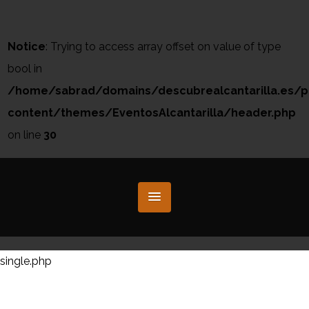
Notice
: Trying to access array offset on value of type
bool in
/home/sabrad/domains/descubrealcantarilla.es/p
content/themes/EventosAlcantarilla/header.php
on line
30
single.php