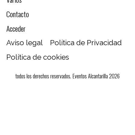
Contacto
Acceder
Aviso legal
Política de Privacidad
Política de cookies
todos los derechos reservados. Eventos Alcantarilla 2026