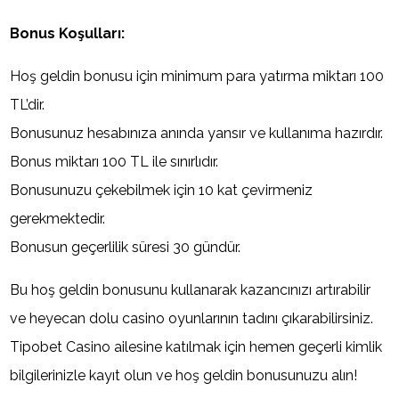
Bonus Koşulları:
Hoş geldin bonusu için minimum para yatırma miktarı 100
TL’dir.
Bonusunuz hesabınıza anında yansır ve kullanıma hazırdır.
Bonus miktarı 100 TL ile sınırlıdır.
Bonusunuzu çekebilmek için 10 kat çevirmeniz
gerekmektedir.
Bonusun geçerlilik süresi 30 gündür.
Bu hoş geldin bonusunu kullanarak kazancınızı artırabilir
ve heyecan dolu casino oyunlarının tadını çıkarabilirsiniz.
Tipobet Casino ailesine katılmak için hemen geçerli kimlik
bilgilerinizle kayıt olun ve hoş geldin bonusunuzu alın!