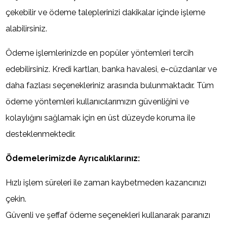
çekebilir ve ödeme taleplerinizi dakikalar içinde işleme
alabilirsiniz.
Ödeme işlemlerinizde en popüler yöntemleri tercih
edebilirsiniz. Kredi kartları, banka havalesi, e-cüzdanlar ve
daha fazlası seçenekleriniz arasında bulunmaktadır. Tüm
ödeme yöntemleri kullanıcılarımızın güvenliğini ve
kolaylığını sağlamak için en üst düzeyde koruma ile
desteklenmektedir.
Ödemelerimizde Ayrıcalıklarınız:
Hızlı işlem süreleri ile zaman kaybetmeden kazancınızı
çekin.
Güvenli ve şeffaf ödeme seçenekleri kullanarak paranızı