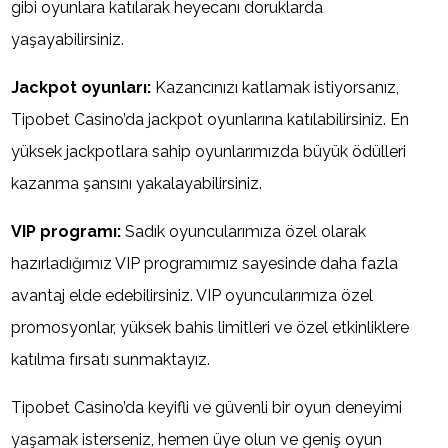
gibi oyunlara katılarak heyecanı doruklarda
yaşayabilirsiniz.
Jackpot oyunları:
Kazancınızı katlamak istiyorsanız,
Tipobet Casino’da jackpot oyunlarına katılabilirsiniz. En
yüksek jackpotlara sahip oyunlarımızda büyük ödülleri
kazanma şansını yakalayabilirsiniz.
VIP programı:
Sadık oyuncularımıza özel olarak
hazırladığımız VIP programımız sayesinde daha fazla
avantaj elde edebilirsiniz. VIP oyuncularımıza özel
promosyonlar, yüksek bahis limitleri ve özel etkinliklere
katılma fırsatı sunmaktayız.
Tipobet Casino’da keyifli ve güvenli bir oyun deneyimi
yaşamak isterseniz, hemen üye olun ve geniş oyun