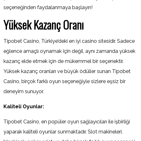
seçeneğinden faydalanmaya başlayın!
Yüksek Kazanç Oranı
Tipobet Casino, Türkiye’deki en iyi casino sitesidir. Sadece
eğlence amaçlı oynamak için değil, aynı zamanda yüksek
kazanç elde etmek için de mükemmel bir seçenektir.
Yüksek kazanç oranları ve büyük ödüller sunan Tipobet
Casino, birçok farklı oyun seçeneğiyle sizlere eşsiz bir
deneyim sunuyor.
Kaliteli Oyunlar:
Tipobet Casino, en popüler oyun sağlayıcıları ile işbirliği
yaparak kaliteli oyunlar sunmaktadır. Slot makineleri,