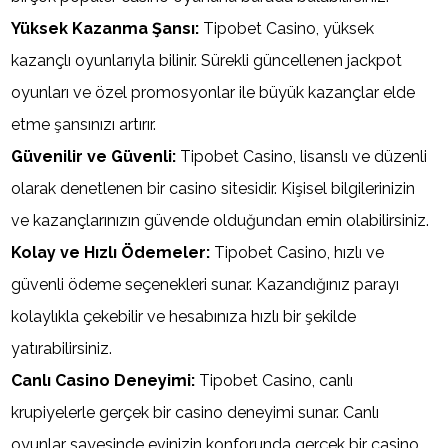
Yüksek Kazanma Şansı:
Tipobet Casino, yüksek
kazançlı oyunlarıyla bilinir. Sürekli güncellenen jackpot
oyunları ve özel promosyonlar ile büyük kazançlar elde
etme şansınızı artırır.
Güvenilir ve Güvenli:
Tipobet Casino, lisanslı ve düzenli
olarak denetlenen bir casino sitesidir. Kişisel bilgilerinizin
ve kazançlarınızın güvende olduğundan emin olabilirsiniz.
Kolay ve Hızlı Ödemeler:
Tipobet Casino, hızlı ve
güvenli ödeme seçenekleri sunar. Kazandığınız parayı
kolaylıkla çekebilir ve hesabınıza hızlı bir şekilde
yatırabilirsiniz.
Canlı Casino Deneyimi:
Tipobet Casino, canlı
krupiyelerle gerçek bir casino deneyimi sunar. Canlı
oyunlar sayesinde evinizin konforunda gerçek bir casino