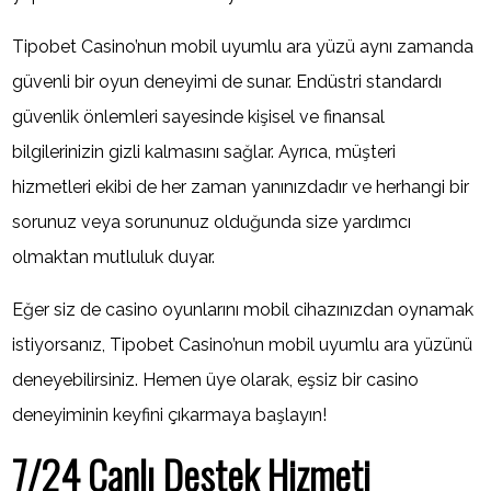
Tipobet Casino’nun mobil uyumlu ara yüzü aynı zamanda
güvenli bir oyun deneyimi de sunar. Endüstri standardı
güvenlik önlemleri sayesinde kişisel ve finansal
bilgilerinizin gizli kalmasını sağlar. Ayrıca, müşteri
hizmetleri ekibi de her zaman yanınızdadır ve herhangi bir
sorunuz veya sorununuz olduğunda size yardımcı
olmaktan mutluluk duyar.
Eğer siz de casino oyunlarını mobil cihazınızdan oynamak
istiyorsanız, Tipobet Casino’nun mobil uyumlu ara yüzünü
deneyebilirsiniz. Hemen üye olarak, eşsiz bir casino
deneyiminin keyfini çıkarmaya başlayın!
7/24 Canlı Destek Hizmeti