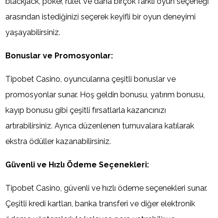
blackjack, poker, rulet ve daha birçok farklı oyun seçeneği
arasından istediğinizi seçerek keyifli bir oyun deneyimi
yaşayabilirsiniz.
Bonuslar ve Promosyonlar:
Tipobet Casino, oyuncularına çeşitli bonuslar ve
promosyonlar sunar. Hoş geldin bonusu, yatırım bonusu,
kayıp bonusu gibi çeşitli fırsatlarla kazancınızı
artırabilirsiniz. Ayrıca düzenlenen turnuvalara katılarak
ekstra ödüller kazanabilirsiniz.
Güvenli ve Hızlı Ödeme Seçenekleri:
Tipobet Casino, güvenli ve hızlı ödeme seçenekleri sunar.
Çeşitli kredi kartları, banka transferi ve diğer elektronik