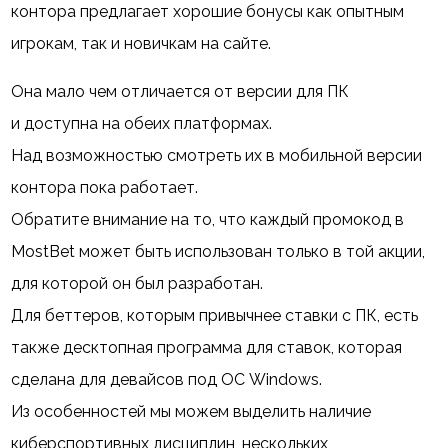
контора предлагает хорошие бонусы как опытным
игрокам, так и новичкам на сайте.
Она мало чем отличается от версии для ПК
и доступна на обеих платформах.
Над возможностью смотреть их в мобильной версии
контора пока работает.
Обратите внимание на то, что каждый промокод в
MostBet может быть использован только в той акции,
для которой он был разработан.
Для беттеров, которым привычнее ставки с ПК, есть
также десктопная программа для ставок, которая
сделана для девайсов под ОС Windows.
Из особенностей мы можем выделить наличие
киберспортивных дисциплин, нескольких