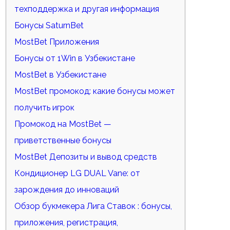
техподдержка и другая информация
Бонусы SaturnBet
MostBet Приложения
Бонусы от 1Win в Узбекистане
MostBet в Узбекистане
MostBet промокод: какие бонусы может
получить игрок
Промокод на MostBet —
приветственные бонусы
MostBet Депозиты и вывод средств
Кондиционер LG DUAL Vane: от
зарождения до инноваций
Обзор букмекера Лига Ставок : бонусы,
приложения, регистрация,