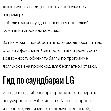
«экзотических» видов спорта (собачьи бега,
например).
Победителем раунда становится последний
выживший игрок или команда.
За них можно приобретать промокоды, бесплатные
ставки и фриспины. Для постоянных игроков есть
возможность обменять баллы по программе
лояльности на промокод для бесплатной ставки.
Гид по саундбарам LG
Из года в год киберспорт продолжает набирать
популярность в Узбекистане. Растет скорость
интернета, увеличивается количество семей,