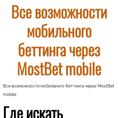
Все возможности
мобильного
беттинга через
MostBet mobile
Все возможности мобильного беттинга через MostBet
mobile
Где искать