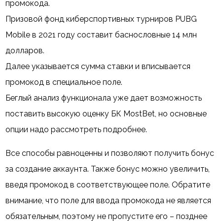
промокода.
Призовой фонд киберспортивных турниров PUBG
Mobile в 2021 году составит баснословные 14 млн
долларов.
Далее указывается сумма ставки и вписывается
промокод в специальное поле.
Беглый анализ функционала уже дает возможность
поставить высокую оценку БК MostBet, но основные
опции надо рассмотреть подробнее.
Все способы равноценны и позволяют получить бонус
за создание аккаунта. Также бонус можно увеличить,
введя промокод в соответствующее поле. Обратите
внимание, что поле для ввода промокода не является
обязательным, поэтому не пропустите его – позднее