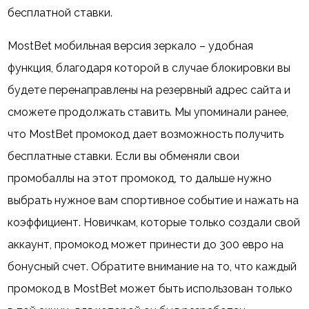
бесплатной ставки.
MostBet мобильная версия зеркало – удобная
функция, благодаря которой в случае блокировки вы
будете перенаправлены на резервный адрес сайта и
сможете продолжать ставить. Мы упоминали ранее,
что MostBet промокод дает возможность получить
бесплатные ставки. Если вы обменяли свои
промобаллы на этот промокод, то дальше нужно
выбрать нужное вам спортивное событие и нажать на
коэффициент. Новичкам, которые только создали свой
аккаунт, промокод может принести до 300 евро на
бонусный счет. Обратите внимание на то, что каждый
промокод в MostBet может быть использован только