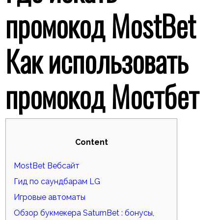
промокод MostBet
Как использовать
промокод Мостбет
Content
MostBet Вебсайт
Гид по саундбарам LG
Игровые автоматы
Обзор букмекера SaturnBet : бонусы,