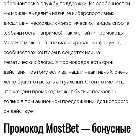
обращайтесь в службу поддержки. Из особенностей
мы можем выделить наличие киберспортивных
дисциплин, нескольких «экзотических» видов спорта
(собачьи бега, например). Так же найти промокоды
MostBet можно на специализированных форумах,
сообществах конторы в соцсетях или на
тематических блогах. У промокодов есть срок
действия, поэтому если вы нашли неактивный, очень
легко будет отыскать актуальный. Стоит отметить,
что каждый промокод может быть использован
только в том акционном предложении, для которого
он действует.
Промокод MostBet — бонусные