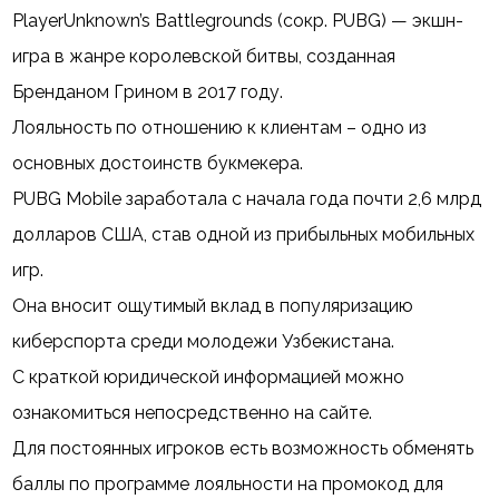
PlayerUnknown’s Battlegrounds (сокр. PUBG) — экшн-
игра в жанре королевской битвы, созданная
Бренданом Грином в 2017 году.
Лояльность по отношению к клиентам – одно из
основных достоинств букмекера.
PUBG Mobile заработала с начала года почти 2,6 млрд
долларов США, став одной из прибыльных мобильных
игр.
Она вносит ощутимый вклад в популяризацию
киберспорта среди молодежи Узбекистана.
С краткой юридической информацией можно
ознакомиться непосредственно на сайте.
Для постоянных игроков есть возможность обменять
баллы по программе лояльности на промокод для