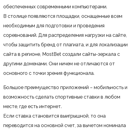
обеспеченных современными компьютерами.
В столице появляются площадки, оснащенные всем
необходимым для подготовки и проведения
соревнований. Для распределения нагрузки на сайте,
чтобы защитить бренд от плагиата, и для локализации
сайта в регионе, MostBet создали сайты-зеркала с
другими доменами. Они ничем не отличаются от
основного с точки зрения функционала.
Большое преимущество приложений – мобильность и
возможность сделать спортивные ставки в любом
месте, где есть интернет.
Если ставка становится выигрышной, то она
переводится на основной счет, за вычетом номинала