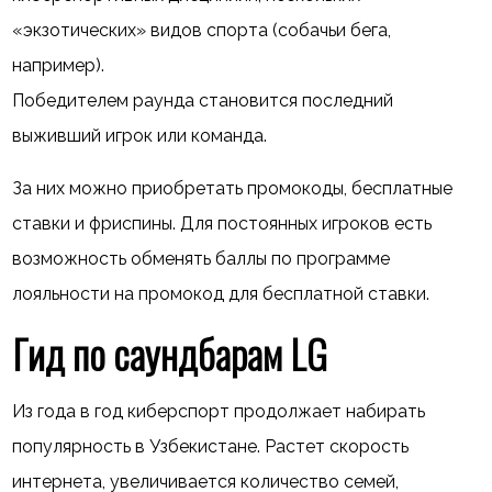
«экзотических» видов спорта (собачьи бега,
например).
Победителем раунда становится последний
выживший игрок или команда.
За них можно приобретать промокоды, бесплатные
ставки и фриспины. Для постоянных игроков есть
возможность обменять баллы по программе
лояльности на промокод для бесплатной ставки.
Гид по саундбарам LG
Из года в год киберспорт продолжает набирать
популярность в Узбекистане. Растет скорость
интернета, увеличивается количество семей,