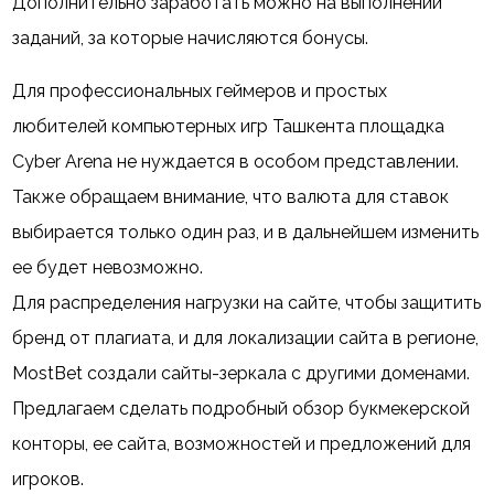
Дополнительно заработать можно на выполнении
заданий, за которые начисляются бонусы.
Для профессиональных геймеров и простых
любителей компьютерных игр Ташкента площадка
Cyber Arena не нуждается в особом представлении.
Также обращаем внимание, что валюта для ставок
выбирается только один раз, и в дальнейшем изменить
ее будет невозможно.
Для распределения нагрузки на сайте, чтобы защитить
бренд от плагиата, и для локализации сайта в регионе,
MostBet создали сайты-зеркала с другими доменами.
Предлагаем сделать подробный обзор букмекерской
конторы, ее сайта, возможностей и предложений для
игроков.