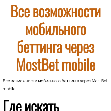
Все возможности
мобильного
беттинга через
MostBet mobile
Все возможности мобильного беттинга через MostBet
mobile
Где искать