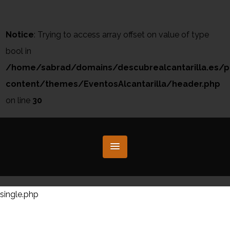
Notice
: Trying to access array offset on value of type
bool in
/home/sabrad/domains/descubrealcantarilla.es/p
content/themes/EventosAlcantarilla/header.php
on line
30
single.php