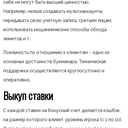
себе не могут быть высшей ценностью.
Например, нельзя создавать мультиаккаунты,
передавать свою учетную запись третьим лицам,
использовать мошеннические способы обхода
лимитов и т.
Лояльность по отношению к клиентам – одно из
основных достоинств букмекера. Техническая
поддержка осуществляется круглосуточно и
оперативно.
Выкуп ставки
С каждой ставки на бонусный счет делается кэшбэк,
на размер которого влияет уровень игрока (с 1 по 10).