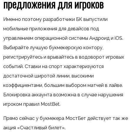
предложения для игроков
Именно поэтому разработчики БК выпустили
мобильные приложения для девайсов под
управлением операционной системы Андроид и iOS.
Выбирайте лучшую букмекерскую контору,
регистрируйтесь и врывайтесь в водоворот игровых
событий. Ставки на спорт характеризуются
достаточной широтой линии, высокими
коэффициентами, большим выбором матчей в лайве.
Блокировка аккаунта возможна в случае нарушения
игроком правил MostBet.
Прямо сейчас у букмекера МостБет действует так же
акция «Счастливый билет».