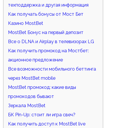
техподдержка и другая информация
Как получать бонусы от Мост Бет
Казино MostBet
MostBet Бонус на первый депозит
Все о DLNA и Airplay в телевизорах LG
Как получить промокод на Мостбет:
акционное предложение
Все возможности мобильного беттинга
через MostBet mobile
MostBet промокод: какие виды
промокодов бывают
Зеркала MostBet
БК Pin-Up: стоит ли игра свеч?
Как получить доступ к MostBet live