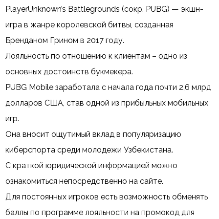
PlayerUnknown’s Battlegrounds (сокр. PUBG) — экшн-
игра в жанре королевской битвы, созданная
Бренданом Грином в 2017 году.
Лояльность по отношению к клиентам – одно из
основных достоинств букмекера.
PUBG Mobile заработала с начала года почти 2,6 млрд
долларов США, став одной из прибыльных мобильных
игр.
Она вносит ощутимый вклад в популяризацию
киберспорта среди молодежи Узбекистана.
С краткой юридической информацией можно
ознакомиться непосредственно на сайте.
Для постоянных игроков есть возможность обменять
баллы по программе лояльности на промокод для