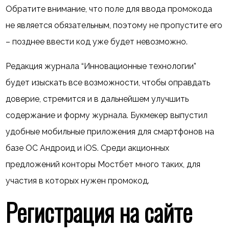
Обратите внимание, что поле для ввода промокода
не является обязательным, поэтому не пропустите его
– позднее ввести код уже будет невозможно.
Редакция журнала “Инновационные технологии”
будет изыскать все возможности, чтобы оправдать
доверие, стремится и в дальнейшем улучшить
содержание и форму журнала. Букмекер выпустил
удобные мобильные приложения для смартфонов на
базе ОС Андроид и iOS. Среди акционных
предложений конторы Мостбет много таких, для
участия в которых нужен промокод.
Регистрация на сайте