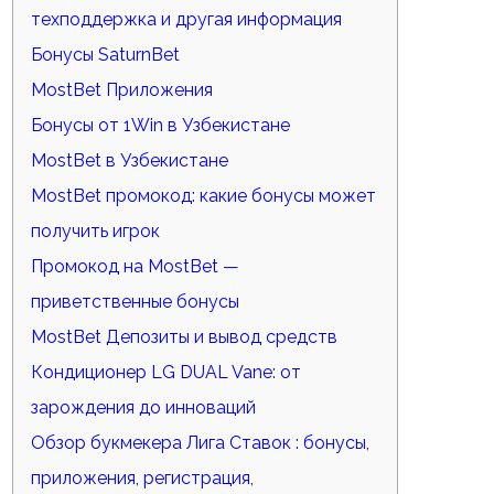
техподдержка и другая информация
Бонусы SaturnBet
MostBet Приложения
Бонусы от 1Win в Узбекистане
MostBet в Узбекистане
MostBet промокод: какие бонусы может
получить игрок
Промокод на MostBet —
приветственные бонусы
MostBet Депозиты и вывод средств
Кондиционер LG DUAL Vane: от
зарождения до инноваций
Обзор букмекера Лига Ставок : бонусы,
приложения, регистрация,