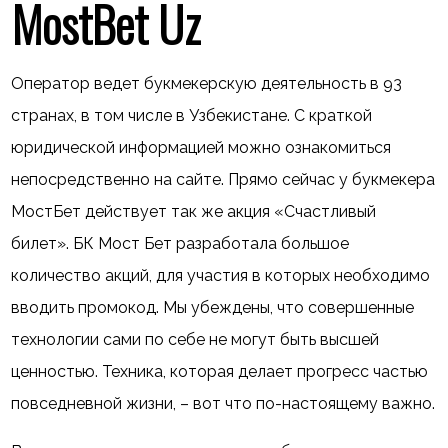
MostBet Uz
Оператор ведет букмекерскую деятельность в 93
странах, в том числе в Узбекистане. С краткой
юридической информацией можно ознакомиться
непосредственно на сайте. Прямо сейчас у букмекера
МостБет действует так же акция «Счастливый
билет». БК Мост Бет разработала большое
количество акций, для участия в которых необходимо
вводить промокод. Мы убеждены, что совершенные
технологии сами по себе не могут быть высшей
ценностью. Техника, которая делает прогресс частью
повседневной жизни, – вот что по-настоящему важно.