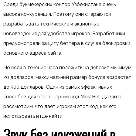
Среди букмекерских контор Узбекистана очень
высока конкуренция. Поэтому они стараются
разрабатывать технические и акционные
нововведения для удобства игроков. Разработчики
предусмотрели защиту беттера в случае блокировки
основного адреса сайта.
Но если в течение часа положить на депозит минимум
20 долларов, максимальный размер бонуса возрастет
до 500 долларов. Один из самых эффективных
способов для этого – промокод MostBet. Давайте
рассмотрим, что дает игрокам этот код, как его
использовать и где найти.
Звук без искажений в