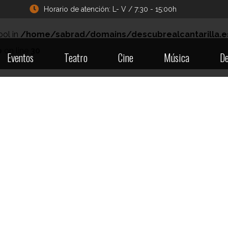
Horario de atención: L- V / 7:30 - 15:00h
ool in
/home/sabrad/domains/descubrealcantarilla.e
p
on line
30
Eventos
Teatro
Cine
Música
De