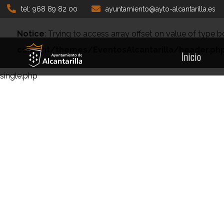
tel: 968 89 82 00
ayuntamiento@ayto-alcantarilla.es
Notice
: Trying to access array offset on value of type b
content/themes/EventosAlcantarilla/header.ph
Inicio
single.php